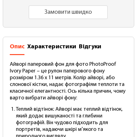
Замовити швидко
Опис
Характеристики
Відгуки
Айворі паперовий фон для фото PhotoProof
Ivory Paper
– це рулон паперового фону
розміром
1.36 x 11 метрів
. Колір айворі, або
слонової кістки, надає фотографіям теплоти та
класичної елегантності. Ось кілька причин, чому
варто вибрати айворі фону:
Теплий відтінок
: Айворі має теплий відтінок,
який додає вишуканості та глибини
фотографій. Він чудово підходить для
портретів, надаючи шкірі м'якого та
природного вигляду.