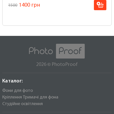
1400 грн
1500
©
2026
PhotoProof
Каталог:
Фони для фото
Кріплення Тримачі для фона
Студійне освітлення