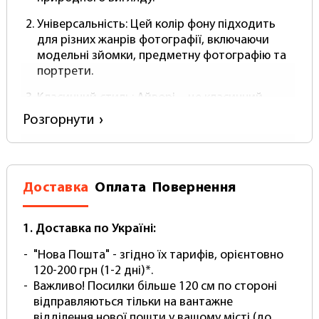
Універсальність
: Цей колір фону підходить
для різних жанрів фотографії, включаючи
модельні зйомки, предметну фотографію та
портрети.
Класичний стиль
: Айворі – це класичний
колір, який ніколи не виходить із моди. Він
Розгорнути
надає фотографіям стильного та
передчасного вигляду.
Поєднання з аксесуарами
: Фон кольору
айворі легко поєднується з різними
Доставка
Оплата
Повернення
аксесуарами та реквізитом, дозволяючи
створювати різноманітні композиції.
1. Доставка по Україні:
Вибирайте айворі фон для створення теплих та
"Нова Пошта" - згідно їх тарифів, орієнтовно
стильних фотографій, які радуватимуть вас та
120-200 грн (1-2 дні)*.
ваших клієнтів.
Важливо! Посилки більше 120 см по стороні
З
PhotoProof Ivory Paper
відправляються тільки на вантажне
, ви можете бути
впевнені в отриманні високоякісних результатів
відділення нової пошти у вашому місті (до