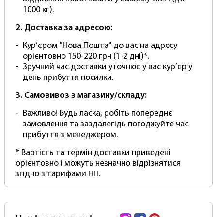
при кожній зйомці. Це інвестиція, яка
1000 кг).
безперечно окупиться! Придбайте свій сьогодні
2. Доставка за адресою:
і відкрийте для себе різницю як.
Кур’єром "Нова Пошта" до вас на адресу
Паперовий фон – це важливий інструмент для
орієнтовно 150-220 грн (1-2 дні)*.
фотографа, і вибір фону може суттєво вплинути
Зручний час доставки уточнює у вас кур’єр у
на якість фотографій. Ось кілька причин, чому
день прибуття посилки.
паперове тло варто розглянути:
3. Самовивоз з магазину/складу:
Універсальність: Паперові фони підходять
для різних видів зйомки, включаючи
Важливо! Будь ласка, робіть попереднє
портрети, предметну фотографію та
замовлення та заздалегідь погоджуйте час
натюрморти. Вони гнучкі та можуть
прибуття з менеджером.
використовуватися в студії чи вдома.
* Вартість та термін доставки приведені
Простота використання: Паперові фони легко
орієнтовно і можуть незначно відрізнятися
вирізати на потрібний розмір та форму. Вони
згідно з тарифами НП.
не вимагають особливого догляду і можуть
бути обрізані, якщо забруднюються або
ушкоджуються.