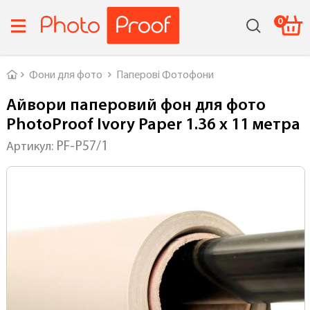
0
Головна
Фони для фото
Паперові Фотофони
Айвори паперовий фон для фото
PhotoProof Ivory Paper 1.36 x 11 метра
PF-P57/1
Артикул: