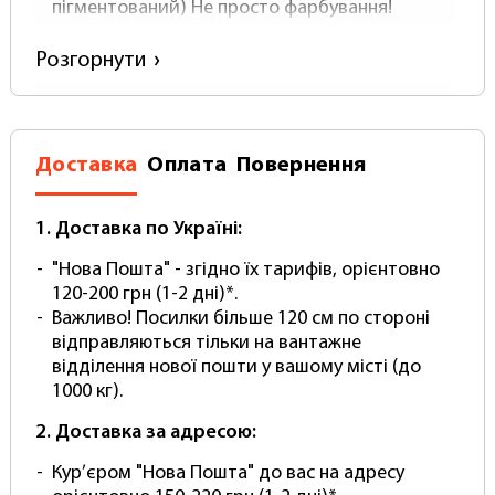
пігментований) Не просто фарбування!
матеріал: Вініл (Не поліпропілен!)
щільність: 500 (зверніть увагу у справжнього
Розгорнути
вінілового фотофону щільність Не буває
нижче)
Товщина: близько 0.5 мм.
Поверхня: Матова з покриттям антивідблиску
Доставка
Оплата
Повернення
Постачається в Рулоні
Закріплений на алюмінієвій гільзі-перекладині
В комплекті йде Міцний тубус для
1. Доставка по Україні:
перевезення та зберігання.
"Нова Пошта" - згідно їх тарифів, орієнтовно
Легко чистити – просто протріть вологою
120-200 грн (1-2 дні)*.
губкою
Важливо! Посилки більше 120 см по стороні
НЕ меніться! Безшовний! Без складок!
відправляються тільки на вантажне
Комплектація:
відділення нової пошти у вашому місті (до
1000 кг).
Вініловий фон
2. Доставка за адресою:
Алюмінієва поперечка (міцна основа для
намотування)
Кур’єром "Нова Пошта" до вас на адресу