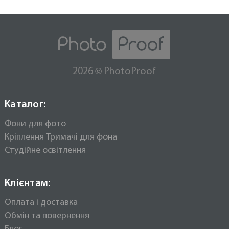
PhotoProof B1W Falcon тримач
Встановити фон можна прямо на стандартні
кріплення інших виробників.
1400 грн
1500
При правильній експлуатації він прослужить Вам
набагато довше ніж будь-який інший фон, при
Настінне стельове кріплення на 3 фона
цьому ви заощадите досить пристойну суму
PhotoProof B3W Falcon тримач
коштів.
©
2026
PhotoProof
2600 грн
3000
Каталог:
Фони для фото
Кріплення Тримачі для фона
Студійне освітлення
Клієнтам:
Оплата і доставка
Обмін та повернення