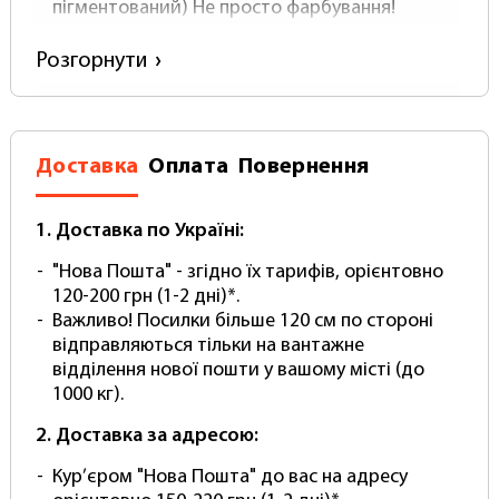
пігментований) Не просто фарбування!
матеріал: Вініл (Не поліпропілен!)
щільність: 500 (зверніть увагу у справжнього
Розгорнути
вінілового фотофону щільність Не буває
нижче)
Товщина: близько 0.5 мм.
Поверхня: Матова з покриттям антивідблиску
Доставка
Оплата
Повернення
Постачається в Рулоні
Закріплений на алюмінієвій гільзі-перекладині
В комплекті йде Міцний тубус для
1. Доставка по Україні:
перевезення та зберігання.
"Нова Пошта" - згідно їх тарифів, орієнтовно
Легко чистити – просто протріть вологою
120-200 грн (1-2 дні)*.
губкою
Важливо! Посилки більше 120 см по стороні
НЕ меніться! Безшовний! Без складок!
відправляються тільки на вантажне
Комплектація:
відділення нової пошти у вашому місті (до
1000 кг).
Вініловий фон
2. Доставка за адресою:
Алюмінієва поперечка (міцна основа для
намотування)
Кур’єром "Нова Пошта" до вас на адресу