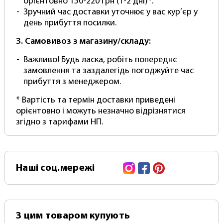
(Зверніть увагу! Кріплення та тримачі купуються
орієнтовно 150-220 грн (1-2 дні)*.
окремо.)
Зручний час доставки уточнює у вас кур’єр у
день прибуття посилки.
Цей продукт Photoproof йде в Максимальній
комплектації, що дозволяє встановити білий
3. Самовивоз з магазину/складу:
вініловий фотофон на будь-який тип кріплення:
Важливо! Будь ласка, робіть попереднє
ворота, перекладину або настінне кріплення.
замовлення та заздалегідь погоджуйте час
Фотофон готовий до встановлення на настінне
прибуття з менеджером.
стельове кріплення на кшталт "Ролет",
* Вартість та термін доставки приведені
укомплектований стандартною алюмінієвою
орієнтовно і можуть незначно відрізнятися
основою для намотування (скручування та
згідно з тарифами НП.
розкручування) в рулон за допомогою
ланцюжка. У нас можна замовити та купити
повний комплект фон+кріплення вам потрібно
тільки встановити).
Instagram
Facebook
Pinterest
Наші
соц.мережі
Вініловий фон від фотопруф "PhotoProoF Vinyl"
згортається в рулон для зберігання та
транспортування в тубусі, щоб уникнути
дефектів та заломів (Відправляється Тільки в
З цим товаром купують
Рулоні)