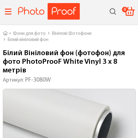
0
Головна
Фони для фото
Вінілові Фотофони
Білий вініловий фон
Білий Вініловий фон (фотофон) для
фото PhotoProoF White Vinyl 3 х 8
метрів
PF-3080W
Артикул: