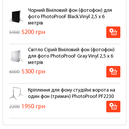
Для вінілового фону можна використовувати
Чорний Вініловий фон (фотофон) для
такі самі студійні системи кріплення як для
фото PhotoProoF Black Vinyl 2,5 х 6
паперових фонів.
метрів
5200 грн
5900
Чому варто вибрати вініловий фон:
Вініловий фон набагато довговічніший у
Світло Сірий Вініловий фон (фотофон)
порівнянні з тканинними, і особливо
для фото PhotoProoF Gray Vinyl 2,5 х 6
паперовими фотофонами. Порвати вініловий
метрів
фон просто неможливо!
Супер стійкі до механічних та фізичних
5300 грн
6000
впливів
Мають матове покриття антивідблиску
Легко миються будь-якими миючими
Кріплення для фону студійні ворота на
засобами, залежно від типу забруднення
один фон (тримач) PhotoProof PF2230
Не промокають і не псуються при
1950 грн
2200
використанні для Аква-студій та зйомок із
застосуванням води, бризків та піни, його
досить просто протерти губкою
Настінне стельове кріплення на 1 фон
Вініловий фон не потрібно прати та сушити