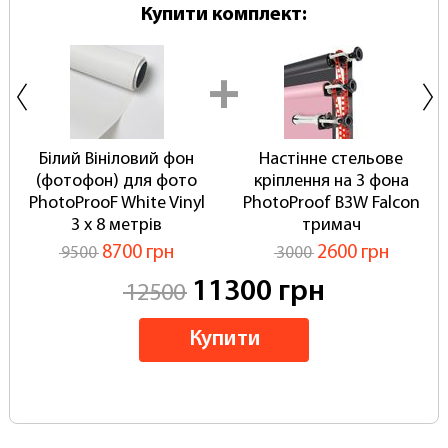
Купити комплект:
Білий Вініловий фон
Настінне стельове
(фотофон) для фото
кріплення на 3 фона
PhotoProoF White Vinyl
PhotoProof B3W Falcon
3 х 8 метрів
тримач
8700 грн
2600 грн
9500
3000
11300 грн
12500
Купити