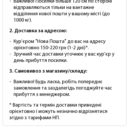
Важливо! Посилки більше 120 см по стороні
паперове тло варто розглянути:
відправляються тільки на вантажне
відділення нової пошти у вашому місті (до
Універсальність: Паперові фони підходять
1000 кг).
для різних видів зйомки, включаючи
портрети, предметну фотографію та
2. Доставка за адресою:
натюрморти. Вони гнучкі та можуть
використовуватися в студії чи вдома.
Кур’єром "Нова Пошта" до вас на адресу
орієнтовно 150-220 грн (1-2 дні)*.
Простота використання: Паперові фони легко
Зручний час доставки уточнює у вас кур’єр у
вирізати на потрібний розмір та форму. Вони
день прибуття посилки.
не вимагають особливого догляду і можуть
бути обрізані, якщо забруднюються або
3. Самовивоз з магазину/складу:
ушкоджуються.
Важливо! Будь ласка, робіть попереднє
Рівний задній план: Папір забезпечує рівне
замовлення та заздалегідь погоджуйте час
тло зверху вниз без видимих країв і
прибуття з менеджером.
переходів. Це важливо для професійних
* Вартість та термін доставки приведені
фотографій.
орієнтовно і можуть незначно відрізнятися
Доступна ціна: Паперові фони продаються у
згідно з тарифами НП.
вигляді довгих рулонів, яких вистачає