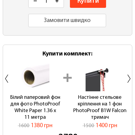
Купити
−
+
Замовити швидко
Купити комплект:
Білий паперовий фон
Настінне стельове
для фото PhotoProof
кріплення на 1 фон
White Paper 1.36 x
PhotoProof B1W Falcon
11 метра
тримач
1380 грн
1400 грн
1600
1500