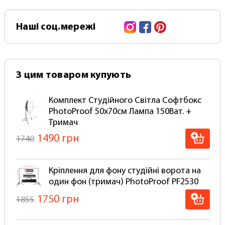
надовго. Ви можете вибрати фон потрібного
кольору та розміру, і при цьому не
переплатити.
Instagram
Facebook
Pinterest
Наші
соц.мережі
Вибір паперового фотофону залежить від
ваших потреб та стилю зйомки. Наприклад, фон
шириною 1,35 м підійде для одиночних
З цим товаром купують
портретів, а 2,72 м – для групових портретів та
фото в русі. Розгляньте свої завдання та
виберіть фон, який відповідає вашим потребам!
Комплект Студійного Світла Софтбокс
PhotoProof 50x70см Лампа 150Ват. +
Тримач
1490 грн
1740
Кріплення для фону студійні ворота на
один фон (тримач) PhotoProof PF2530
1750 грн
1855