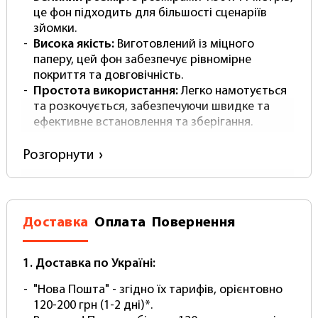
це фон підходить для більшості сценаріїв
зйомки.
Висока якість:
Виготовлений із міцного
паперу, цей фон забезпечує рівномірне
покриття та довговічність.
Простота використання:
Легко намотується
та розкочується, забезпечуючи швидке та
ефективне встановлення та зберігання.
Професійний вигляд:
Білий колір забезпечує
нейтральне тло, яке допомагає виділити ваш
Розгорнути
об'єкт.
З
PhotoProof White Paper
, ви можете бути
впевнені в отриманні високоякісних результатів
Доставка
Оплата
Повернення
при кожній зйомці. Це інвестиція, яка
безперечно окупиться! Придбайте свій сьогодні
та відкрийте для себе різницю в якості.
1. Доставка по Україні:
Паперовий фон – це важливий інструмент для
"Нова Пошта" - згідно їх тарифів, орієнтовно
фотографа, і вибір фону може суттєво вплинути
120-200 грн (1-2 дні)*.
на якість фотографій. Ось кілька причин, чому