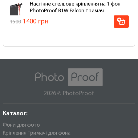
Настінне стельове кріплення на 1 фон
PhotoProof B1W Falcon тримач
1400 грн
1500
©
2026
PhotoProof
Каталог:
Фони для фото
Кріплення Тримачі для фона