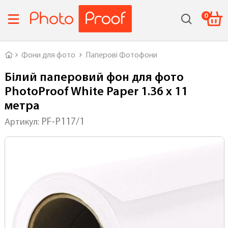
0
Головна
Фони для фото
Паперові Фотофони
Білий паперовий фон для фото
PhotoProof White Paper 1.36 x 11
метра
PF-P117/1
Артикул: