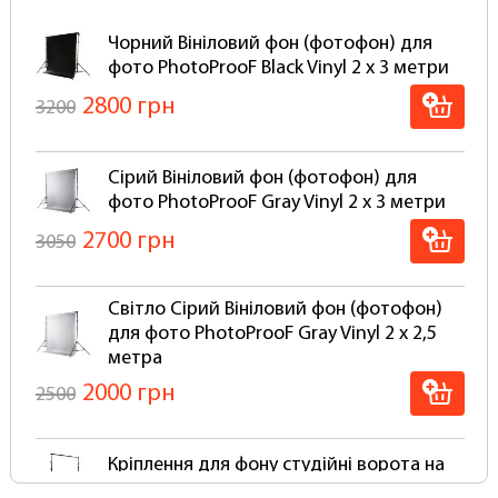
такі самі студійні системи кріплення як для
паперових фонів.
Чорний Вініловий фон (фотофон) для
фото PhotoProoF Black Vinyl 2 х 3 метри
Чому варто вибрати вініловий фон:
2800 грн
3200
Вініловий фон набагато довговічніший у
порівнянні з тканинними, і особливо
паперовими фотофонами. Порвати вініловий
Сірий Вініловий фон (фотофон) для
фон просто неможливо!
фото PhotoProoF Gray Vinyl 2 х 3 метри
Супер стійкі до механічних та фізичних
2700 грн
3050
впливів
Мають матове покриття антивідблиску
Легко миються будь-якими миючими
Світло Сірий Вініловий фон (фотофон)
засобами, залежно від типу забруднення
для фото PhotoProoF Gray Vinyl 2 х 2,5
Не промокають і не псуються при
метра
використанні для Аква-студій та зйомок із
2000 грн
2500
застосуванням води, бризків та піни, його
досить просто протерти губкою
Вініловий фон не потрібно прати та сушити
Кріплення для фону студійні ворота на
Встановити фон можна прямо на стандартні
один фон (тримач) PhotoProof PF2230
кріплення інших виробників.