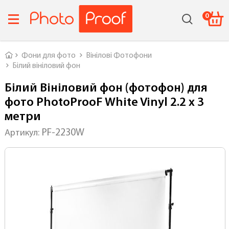
0
Головна
Фони для фото
Вінілові Фотофони
Білий вініловий фон
Білий Вініловий фон (фотофон) для
фото PhotoProoF White Vinyl 2.2 х 3
метри
PF-2230W
Артикул: