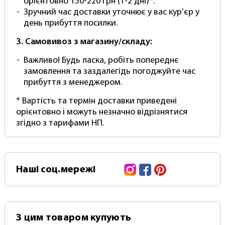
Цей продукт Photoproof йде в Базовій
орієнтовно 150-220 грн (1-2 дні)*.
комплектації, що дозволяє встановити білий
Зручний час доставки уточнює у вас кур’єр у
вініловий фотофон на систему кріплення на
день прибуття посилки.
кшталт "Ворота" або перекладину.
3. Самовивоз з магазину/складу:
Для встановлення такого фону на настінне
Важливо! Будь ласка, робіть попереднє
стельове кріплення на кшталт "Ролет" потрібно
замовлення та заздалегідь погоджуйте час
додатково укомплектувати фотофон
прибуття з менеджером.
алюмінієвою основою для намотування
(скручування та розкручування) у рулон за
* Вартість та термін доставки приведені
допомогою ланцюжка. У нас можна замовити та
орієнтовно і можуть незначно відрізнятися
купити повний комплект фон+кріплення
згідно з тарифами НП.
(готовий до роботи, вам потрібно лише
встановити).
Вініловий фон від фотопруф "PhotoProoF Vinyl"
Instagram
Facebook
Pinterest
Наші
соц.мережі
згортається в рулон для зберігання та
транспортування в тубусі, щоб уникнути
дефектів та заломів (Відправляється Тільки в
Рулоні)
З цим товаром купують
Для вінілового фону можна використовувати