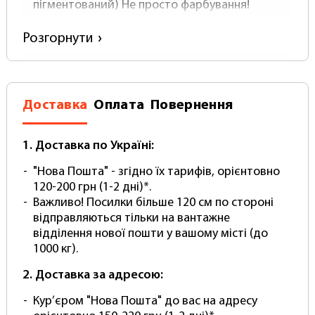
пігментований) Не просто фарбування!
матеріал- Вініл ( Не поліпропілен!)
щільність-500 (зверніть увагу у справжнього
Розгорнути
вінілового фотофону щільність НЕ буває
нижче)
Товщина близько 0.5 мм.
Поверхня-матова з покриттям антивідблиску
Доставка
Оплата
Повернення
Постачається в Рулоні
В комплекті йде Міцний тубус для
перевезення та зберігання.
1. Доставка по Україні:
Легко чистити – просто протріть вологою
"Нова Пошта" - згідно їх тарифів, орієнтовно
губкою
120-200 грн (1-2 дні)*.
Не мнеться! Безшовний! Без складок!
Важливо! Посилки більше 120 см по стороні
Комплектація:
відправляються тільки на вантажне
відділення нової пошти у вашому місті (до
фон вініловий
1000 кг).
тубус для перевезення та зберігання
2. Доставка за адресою:
(Зверніть увагу! Кріплення та тримачі
купуються окремо.)
Кур’єром "Нова Пошта" до вас на адресу