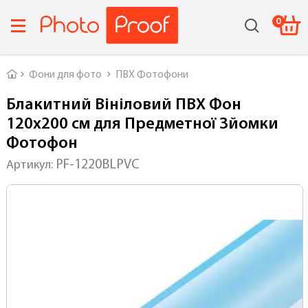
0
Головна
Фони для фото
ПВХ Фотофони
Блакитний Вініловий ПВХ Фон
120х200 см для Предметної Зйомки
Фотофон
PF-1220BLPVC
Артикул: