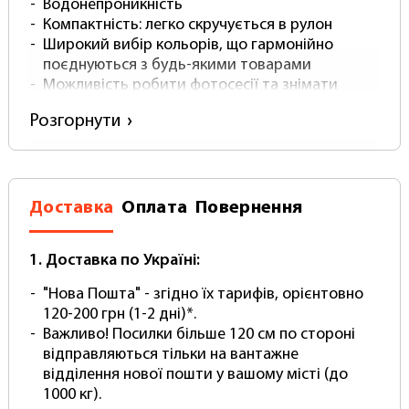
Водонепроникність
Компактність: легко скручується в рулон
Широкий вибір кольорів, що гармонійно
поєднуються з будь-якими товарами
Можливість робити фотосесії та знімати
відео у будь-якому місці, навіть на телефон
Розгорнути
Використовуйте цей фотофон для зйомки
невеликих предметів: просто закріпіть його на
стіні за допомогою скотчу або стійку ворота.
Пластиковий фотофон стане незамінним
Доставка
Оплата
Повернення
помічником для майстрів манікюру, флористів,
блогерів, кондитерів, продавців маркетплейсів
та фотографів предметної зйомки.
1. Доставка по Україні:
"Нова Пошта" - згідно їх тарифів, орієнтовно
120-200 грн (1-2 дні)*.
Важливо! Посилки більше 120 см по стороні
відправляються тільки на вантажне
відділення нової пошти у вашому місті (до
1000 кг).