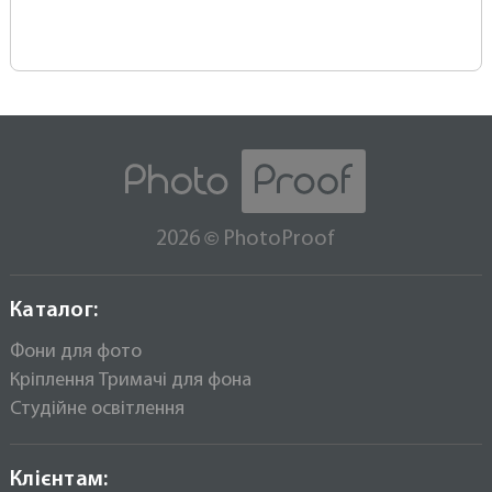
©
2026
PhotoProof
Каталог:
Фони для фото
Кріплення Тримачі для фона
Студійне освітлення
Клієнтам: