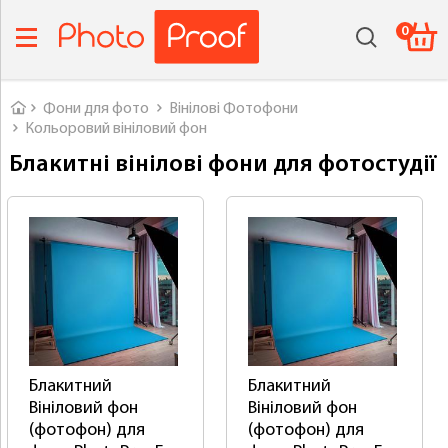
0
Головна
Фони для фото
Вінілові Фотофони
Кольоровий вініловий фон
Блакитні вінілові фони для фотостудії
Сортування:
Блакитний
Блакитний
Вініловий фон
Вініловий фон
(фотофон) для
(фотофон) для