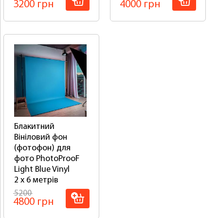
3200 грн
4000 грн
Блакитний
Вініловий фон
Блакитний
(фотофон) для
Вініловий фон
фото PhotoProoF
(фотофон) для
Light Blue Vinyl
фото PhotoProoF
2 x 6 метрів
Light Blue Vinyl
2 x 6 метрів
5200
4800 грн