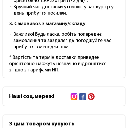
орієнтовно 150-220 грн (1-2 дні)*.
поліпропіленом, вініл набагато кращий)
Зручний час доставки уточнює у вас кур’єр у
У комплект - міцний тубус для зберігання та
день прибуття посилки.
перевезення
3. Самовивоз з магазину/складу:
Фотофон постачається в рулоні
Фотофон без складок, швів і не мнеться
Важливо! Будь ласка, робіть попереднє
Легкий догляд та очищення – достатньо
замовлення та заздалегідь погоджуйте час
протирати вологою губкою
прибуття з менеджером.
Комплектація:
* Вартість та термін доставки приведені
орієнтовно і можуть незначно відрізнятися
вініловий фон
згідно з тарифами НП.
тубус для зберігання та транспортування
(Увага! Кріплення та тримачі для фотофону
купуються окремо)
Даний фотофон студійний у базовій
Instagram
Facebook
Pinterest
Наші
соц.мережі
комплектації підходить для встановлення в
систему кріплень типу "Ворота" або на
перекладину.
З цим товаром купують
Для встановлення фотофону в систему