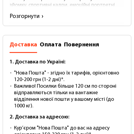
зйомку, спортивні кадри, емоційні портретні
знімки, де кожна деталь фото чи відео буде
Розгорнути
наповнена життям та енергією, створюючи
відчуття справжньої реальності. Фотофон сірий
студійний у цьому розмірі дозволить вийти за
рамки, розбурхати аудиторію, задовольнити
найвибагливіших замовників і наблизитися до
Доставка
Оплата
Повернення
того ідеального кадру.
1. Доставка по Україні:
Основні характеристики фотофону
студійного 2 х 6 метрів:
"Нова Пошта" - згідно їх тарифів, орієнтовно
120-200 грн (1-2 дні)*.
Ширина – 2 метри
Важливо! Посилки більше 120 см по стороні
Довжина (висота) – 6 метрів
відправляються тільки на вантажне
Товщина – близько 0.5 мм
відділення нової пошти у вашому місті (до
Щільність – від 500 (справжній вініловий фон
1000 кг).
НЕ може мати щільність нижче)
Колір – сірий (це НЕ фарбування поверхні –
2. Доставка за адресою:
весь матеріал повністю пігментований)
Поверхня - матова з покриттям антивідблиску
Кур’єром "Нова Пошта" до вас на адресу
Матеріал – вініл (не плутайте з