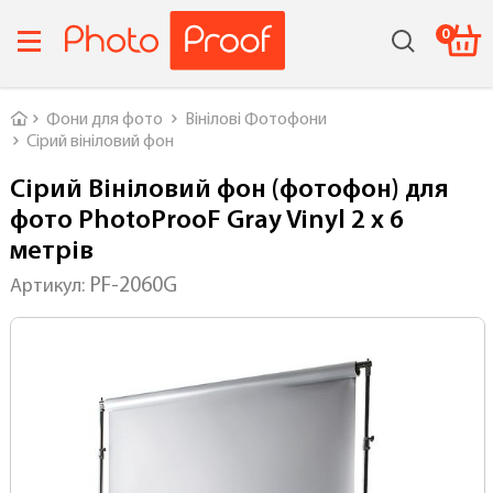
0
Головна
Фони для фото
Вінілові Фотофони
Сірий вініловий фон
Сірий Вініловий фон (фотофон) для
фото PhotoProoF Gray Vinyl 2 х 6
метрів
PF-2060G
Артикул: