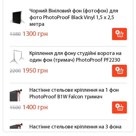
настінно-стельових кріплень типу "Ролет"
знадобиться алюмінієва основа для
Чорний Вініловий фон (фотофон) для
намотування, згортання та розгортання в рулон
фото PhotoProoF Black Vinyl 1,5 х 2,5
за допомогою ланцюжка. У нашій компанії
метра
можна придбати цілий комплект фон +
1300 грн
1380
кріплення, яке буде готове до роботи відразу
після встановлення.
Кріплення для фону студійні ворота на
Вініловий фотофон студійний згортається в
один фон (тримач) PhotoProof PF2230
рулон для зберігання та транспортування в
тубусі, що дозволяє уникнути дефектів та
1950 грн
2200
заломів – тому ми відправляємо вінілові
фотофони лише у рулоні.
Настінне стельове кріплення на 1 фон
Вініловий студійний фотофон можна
PhotoProof B1W Falcon тримач
використовувати з різними студійними
системами кріплень, призначених, у тому числі і
1400 грн
1500
для паперових фонів.
Чому краще вибирати вініловий
Настінне стельове кріплення на 3 фона
фотофон:
PhotoProof B3W Falcon тримач