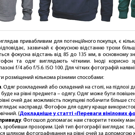
иглядав привабливим для потенційного покупця, є кільк
відповідає, зазвичай є фокусною відстанню трохи біль
ься фокусна відстань від 85 до 135 мм, в основному зн
тофон та одяг виглядають чіткими. Іноді корисно 
азоні f/4 або f/5.6. ISO 100. Для чітких фотографій наяв
ти розміщений кількома різними способами:
я
. Одяг розкладений або складений на столі, на підлозі д
 буде на рівні предмета – одягу. Одяг може бути повіш
рівні очей дає можливість покупцеві побачити більше ст
иглядає насправді. Фотофон для одягу краще використову
овічний.
(
Докладніше у статті «Переваги вінілових фо
-привиду
. Фотошоп допомагає нам створити техніку ма
, зробивши прозорим. Цей тип фотографії виглядає так, 
ся шляхом фотографування на рівні очей за допомогою ж