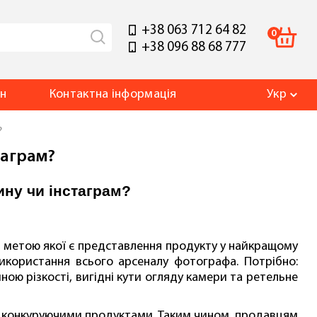
+38 063 712 64 82
0
+38 096 88 68 777
ин
Контакт
на інформація
Укр
?
таграм?
ину чи інстаграм?
, метою якої є представлення продукту у найкращому
икористання всього арсеналу фотографа. Потрібно:
ою різкості, вигідні кути огляду камери та ретельне
 конкуруючими продуктами. Таким чином, продавцям