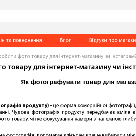
ін та повернення
Блог
Відгуки
про магаз
робити фото товару для інтернет-магазину чи інстаграм
о товару для інтернет-магазину чи інс
Як фотографувати товар для магаз
графія продукту)
- це форма комерційної фотографії
нні. Чудова фотографія продукту передбачає вміле в
фото товару, чітке фокусування камери з належною глибин
на фотографія допомагає клієнтам краще вибирати між