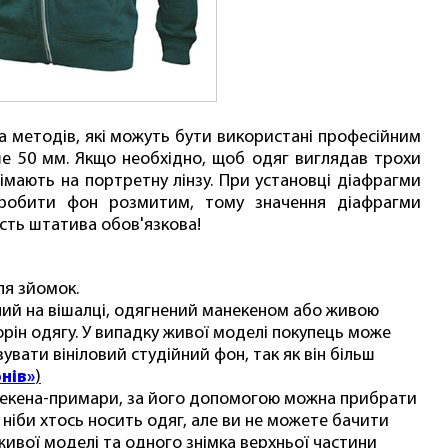
а методів, які можуть бути використані професійним
ше 50 мм. Якщо необхідно, щоб одяг виглядав трохи
імають на портретну лінзу. При установці діафрагми
зробити фон розмитим, тому значення діафрагми
ність штатива обов'язкова!
ля зйомок.
ений на вішалці, одягнений манекеном або живою
орін одягу. У випадку живої моделі покупець може
вати вініловий студійний фон, так як він більш
нів»
)
некена-примари, за його допомогою можна прибрати
ніби хтось носить одяг, але ви не можете бачити
ивої моделі та одного знімка верхньої частини