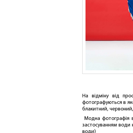
На відміну від про
фотографуються в як
блакитний, червоний,
Модна фотографія ви
застосуванням води н
води)