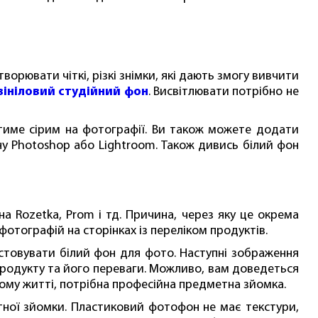
ворювати чіткі, різкі знімки, які дають змогу вивчити
вініловий студійний фон
. Висвітлювати потрібно не
атиме сірим на фотографії. Ви також можете додати
ону Photoshop або Lightroom. Також дивись білий фон
а Rozetka, Prom і тд. Причина, через яку це окрема
фотографій на сторінках із переліком продуктів.
стовувати білий фон для фото. Наступні зображення
родукту та його переваги. Можливо, вам доведеться
ьному житті, потрібна професійна предметна
зйомка
.
ної зйомки. Пластиковий фотофон не має текстури,