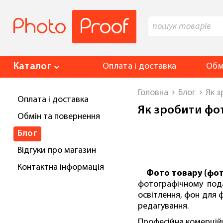
Каталог
Оплата і доставка
Обм
Головна
Блог
Як з
Оплата і доставка
Як зробити фот
Обмін та повернення
Блог
Відгуки
про магазин
Контакт
на інформація
Фото товару (фото
фотографічному пода
освітлення, фон для 
редагування.
Професійна комерцій