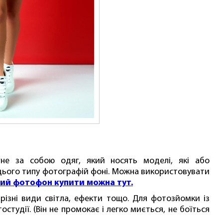
не за собою одяг, який носять моделі, які або
цього типу фотографій фоні. Можна використовувати
ий фотофон купити можна тут.
ізні види світла, ефекти тощо. Для фотозйомки із
тудії. (Він не промокає і легко миється, не боїться