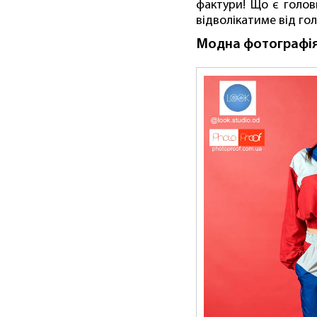
фактури! Що є голов
відволікатиме від гол
Модна фотографі