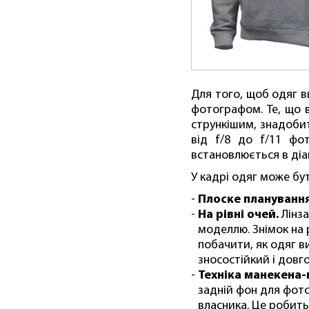
Для того, щоб одяг в
фотографом. Те, що 
стрункішим, знадобит
від f/8 до f/11 фо
встановлюється в діап
У кадрі одяг може бу
Плоске плануванн
На рівні очей.
Лінза
моделлю. Знімок на 
побачити, як одяг в
зносостійкий і довг
Техніка манекена
задній фон для фото
власника. Це робить