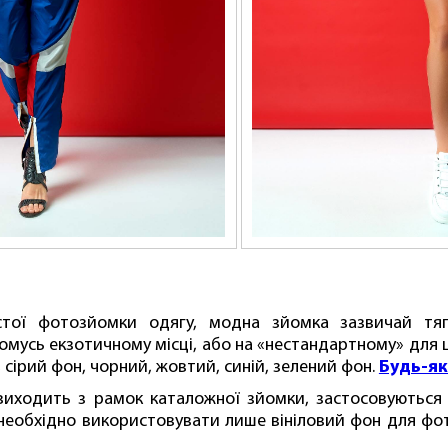
стої фотозйомки одягу, модна зйомка зазвичай тяг
омусь екзотичному місці, або на «нестандартному» для 
 сірий фон, чорний, жовтий, синій, зелений фон.
Будь-як
ходить з рамок каталожної зйомки, застосовуються р
еобхідно використовувати лише вініловий фон для фотос