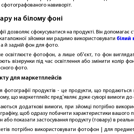
, сфотографованого навиворіт.
ару на білому фоні
ії дозволяє сфокусуватися на продукті. Він допомагає ст
я каталожної зйомки ми радимо використовувати
білий 
 а й задній фон для фото.
не освітлюєте фотофон, а лише об'єкт, то фон вигляд
рюють візерунки під час освітлення або змінити колір ф
існого фото.
кту для маркетплейсів
я фотографії продуктів - це продукти, що продаються н
 тому, що маркетплейс пред'являє дуже суворі вимоги до 
аються додаткові вимоги, при зйомці потрібно викори
-графіку, щоб одразу побачити характеристики вашого п
рін або показати застосування продукту (товару) в реал
етів потрібно використовувати фотофон | для предмет