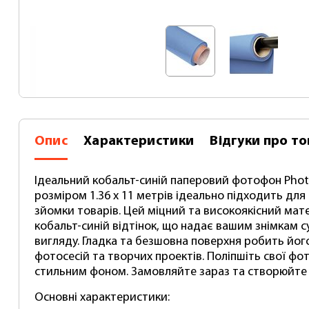
паперовий фон для
студійні ворота на
фото PhotoProof Cobalt
один фотофон
Blue Paper 1.36 x
(тримач) PhotoProof
11 метра
PF2630
1380 грн
2980 грн
1600
3650
Опис
Характеристики
Відгуки
про то
Ідеальний кобальт-синій паперовий фотофон Photo
розміром 1.36 x 11 метрів ідеально підходить для 
зйомки товарів. Цей міцний та високоякісний мат
кобальт-синій відтінок, що надає вашим знімкам с
вигляду. Гладка та безшовна поверхня робить йо
фотосесій та творчих проектів. Поліпшіть свої фо
стильним фоном. Замовляйте зараз та створюйте 
Основні характеристики: