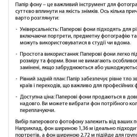
Папір фону – це важливий інструмент для фотогра
суттєво вплинути на якість знімків. Ось кілька пр
варто розглянути:
Універсальність: Паперові фони підходять для р
включаючи портрети, предметну фотографію та 
можуть використовуватися в студії чи вдома.
Простота використання: Паперові фони легко пі
розміру та форми. Вони не вимагають особливог
замінені, якщо забруднюються або ушкоджуютьс
Рівний задній план: Папір забезпечує рівне тло з
країв і переходів, що важливо для професійних 
Доступна ціна: Паперові фони продаються в довг
надовго. Ви можете вибрати фон потрібного кол
переплачуючи.
Вибір паперового фотофону залежить від ваших п
Наприклад, фон шириною 1,36 м ідеально підходи
портретів, а фон шириною 2,72 м підійде для групо