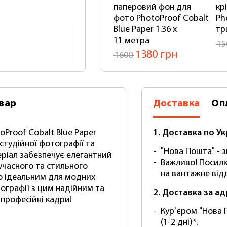
паперовий фон для
кр
фото PhotoProof Cobalt
Ph
Blue Paper 1.36 x
тр
11 метра
15
1380 грн
1600
вар
Доставка
Оп
Proof Cobalt Blue Paper
1. Доставка по Ук
студійної фотографії та
"Нова Пошта" - зг
еріал забезпечує елегантний
Важливо! Посилк
учасного та стильного
на вантажне відд
го ідеальним для модних
тографії з цим надійним та
2. Доставка за а
професійні кадри!
Кур’єром "Нова 
(1-2 дні)*.