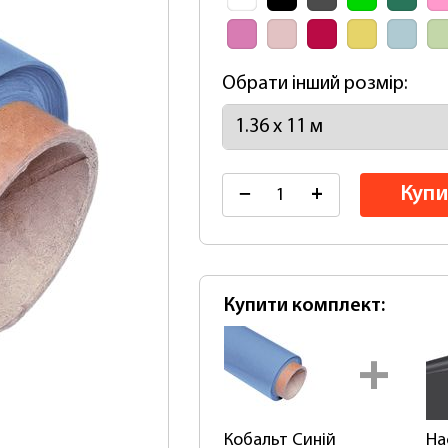
Обрати інший розмір:
Купи
−
+
Купити комплект:
4360 грн
250
Кобальт Синій
На
Купити