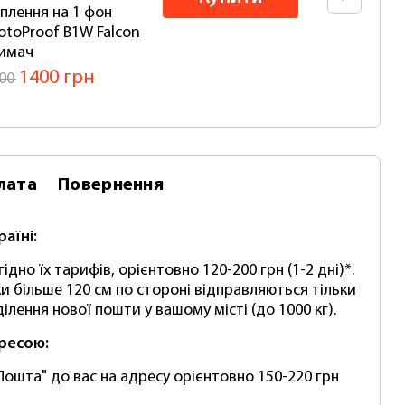
іплення на 1 фон
пап
otoProof B1W Falcon
фот
имач
Blu
11 
1400 грн
00
16
лата
Повернення
раїні:
ідно їх тарифів, орієнтовно 120-200 грн (1-2 дні)*.
и більше 120 см по стороні відправляються тільки
ілення нової пошти у вашому місті (до 1000 кг).
дресою:
Пошта" до вас на адресу орієнтовно 150-220 грн