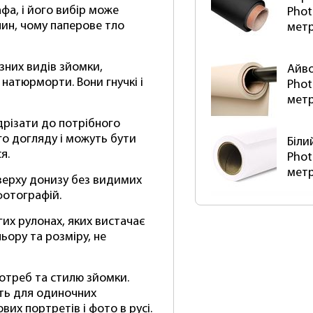
фа, і його вибір може
Phot
ичин, чому паперове тло
мет
ізних видів зйомки,
Айво
натюрморти. Вони гнучкі і
Phot
мет
дрізати до потрібного
о догляду і можуть бути
Біли
я.
Phot
мет
верху донизу без видимих ​​
фотографій.
их рулонах, яких вистачає
ьору та розміру, не
отреб та стилю зйомки.
ть для одиночних
вих портретів і фото в русі.