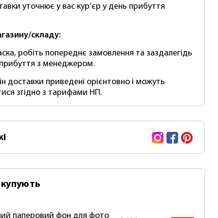
тавки уточнює у вас кур’єр у день прибуття
агазину/складу:
аска, робіть попереднє замовлення та заздалегідь
 прибуття з менеджером.
мін доставки приведені орієнтовно і можуть
тися згідно з тарифами НП.
Instagram
Facebook
Pinte
жі
 купують
ий паперовий фон для фото