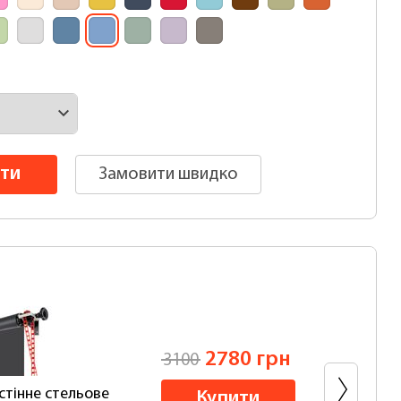
ти
Замовити швидко
2780 грн
3100
стінне стельове
Коб
Купити