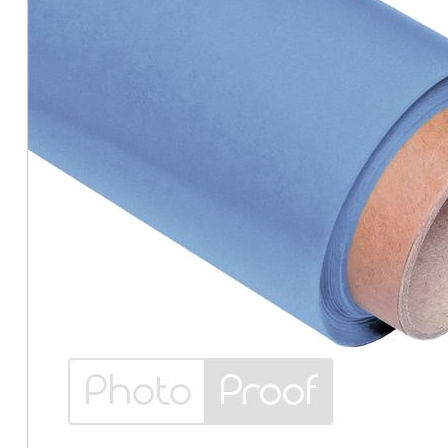
5
Кобальт Синій
Кріплення для фону