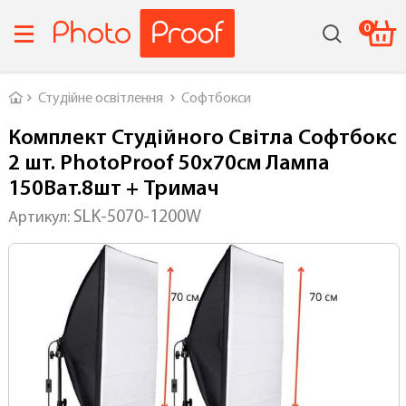
0
Головна
Студійне освітлення
Софтбокси
Комплект Студійного Світла Софтбокс
2 шт. PhotoProof 50x70см Лампа
150Ват.8шт + Тримач
SLK-5070-1200W
Артикул: