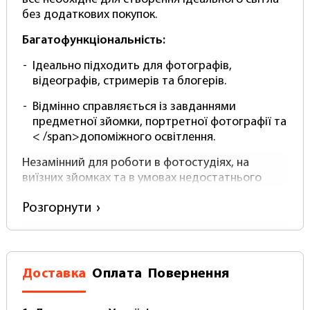
без додаткових покупок.
Багатофункціональність:
Ідеально підходить для
фотографів
,
відеографів
,
стримерів
та
блогерів
.
Відмінно справляється із завданнями
предметної зйомки
,
портретної фотографії
та
< /span>
допоміжного освітлення
.
Незамінний для роботи в
фотостудіях
,
на
виїзних зйомках
та в
умовах недостатнього
освітлення
.
Розгорнути
Економічність та довговічність:
Енергоефективна лампа
забезпечує тривалий
термін служби та знижує витрати на
Доставка
Оплата
Повернення
електроенергію, створює ідеальне світло для
фото та відео, імітуючи природне освітлення.