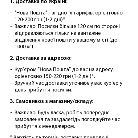
1. Доставка по Україні:
Міцна конструкція
стійки гарантує надійність в
експлуатації. Софтбокс забезпечує
"Нова Пошта" - згідно їх тарифів, орієнтовно
рівномірний розподіл світла, роблячи його
120-200 грн (1-2 дні)*.
м'яким та приємним для очей.
Важливо! Посилки більше 120 см по стороні
відправляються тільки на вантажне
Комплектація:
відділення нової пошти у вашому місті (до
Софтбокс 2шт.
Розміром 50x70 см із зручним
1000 кг).
цоколем E27
2. Доставка за адресою:
Флуоресцентна лампа 8 шт.
Потужністю 150
Кур’єром "Нова Пошта" до вас на адресу
Вт для яскравого та стабільного світла (5500
орієнтовно 150-220 грн (1-2 дні)*.
К). Потужність комплекту 1200 Ват
Зручний час доставки уточнює у вас кур’єр у
Стійка/Тримач 2шт.
Регульована від 70 до 210
день прибуття посилки.
см для стійкості та гнучкості у використанні
3. Самовивоз з магазину/складу:
Важливо! Будь ласка, робіть попереднє
Створіть ідеальний баланс світла та тіні з
замовлення та заздалегідь погоджуйте час
нашими софтбоксами, які забезпечують м'яке
прибуття з менеджером.
та рівномірне освітлення. Їхня універсальність
* Вартість та термін доставки приведені