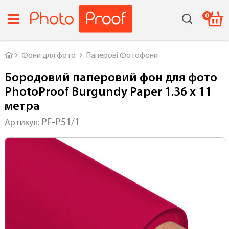
0
Головна
Фони для фото
Паперові Фотофони
Бородовий паперовий фон для фото
PhotoProof Burgundy Paper 1.36 x 11
метра
PF-P51/1
Артикул: