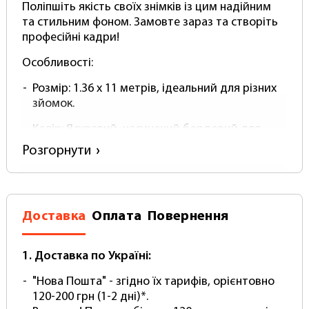
Поліпшіть якість своїх знімків із цим надійним
та стильним фоном. Замовте зараз та створіть
професійні кадри!
Особливості:
Розмір: 1.36 x 11 метрів, ідеальний для різних
зйомок.
Колір: Яскравий, насичений бордовий для
створення свіжих та привабливих фотографій.
Розгорнути
Матеріал: Міцний паперовий матеріал,
стійкий до пошкоджень та частого
використання.
Доставка
Оплата
Повернення
Застосування: Підходить для студійної
фотографії, зйомки товарів, модних
1. Доставка по Україні:
фотосесій та художніх проектів.
Переваги:
"Нова Пошта" - згідно їх тарифів, орієнтовно
120-200 грн (1-2 дні)*.
Підвищує візуальну якість фотографій.