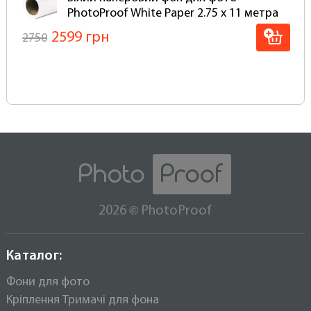
виберіть фон, який відповідає вашим потребам!
PhotoProof White Paper 2.75 x 11 метра
2599 грн
2750
©
2026
PhotoProof
Каталог:
Фони для фото
Кріплення Тримачі для фона