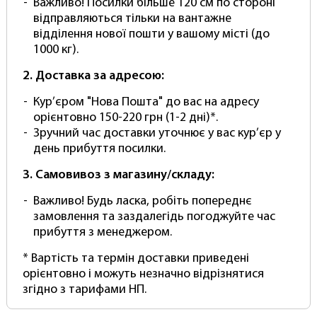
Важливо! Посилки більше 120 см по стороні
відправляються тільки на вантажне
Забезпечує гладку та безшовну поверхню.
відділення нової пошти у вашому місті (до
1000 кг).
Ідеальний для професійних та аматорських
зйомок.
2. Доставка за адресою:
Додайте бордовий паперовий фон PhotoProof у
Кур’єром "Нова Пошта" до вас на адресу
свою фотостудію та забезпечте високу якість
орієнтовно 150-220 грн (1-2 дні)*.
знімків. Замовте зараз і досягніть нових висот у
Зручний час доставки уточнює у вас кур’єр у
фотографії!
день прибуття посилки.
Папір фону – це важливий інструмент для
3. Самовивоз з магазину/складу:
фотографа, і вибір фону може суттєво вплинути
на якість фотографій. Ось кілька причин, чому
Важливо! Будь ласка, робіть попереднє
паперове тло варто розглянути:
замовлення та заздалегідь погоджуйте час
прибуття з менеджером.
Універсальність: Паперові фони підходять для
різних видів зйомки, включаючи портрети,
* Вартість та термін доставки приведені
предметну фотографію та натюрморти. Вони
орієнтовно і можуть незначно відрізнятися
гнучкі і можуть використовуватися в студії чи
згідно з тарифами НП.
вдома.