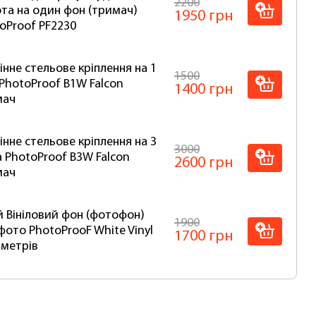
2200
та на один фон (тримач)
1950 грн
oProof PF2230
інне стельове кріплення на 1
1500
PhotoProof B1W Falcon
1400 грн
мач
інне стельове кріплення на 3
3000
 PhotoProof B3W Falcon
2600 грн
мач
й Вініловий фон (фотофон)
1900
фото PhotoProoF White Vinyl
1700 грн
5 метрів