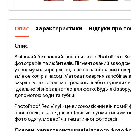
Опис
Характеристики
Відгуки
про то
Опис
Вініловий безшовний фон для фото PhotoProof Re
фотографів та любителів. Пігментований заводом
у своєму кольорі цілісно, ​​а не пофарбований повер
змінює колір з часом. Матова поверхня запобігає в
закріпіть фотофон на перекладині або студійних в
ідеально рівне заднє тло для фото. Будь-які забр
допомогою води та губки.
PhotoProof Red Vinyl - це високоякісний вінілови
поверхнею, яка не дає відблисків з усіма типами о
фото одягу, модної чи тематичної фотосесії.
Основні характеристики вінілового фотофо