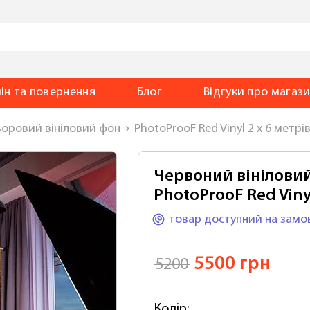
ін та повернення
Блог
Відгуки
про магаз
оровий вініловий фон
PhotoProoF Red Vinyl 2 х 6 метрі
Червоний вініловий
PhotoProoF Red Vinyl
товар доступний
на замо
5500 грн
5200
Колір: