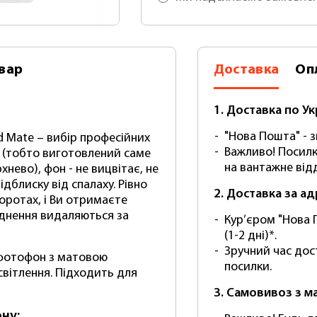
вар
Доставка
Оп
1. Доставка по Ук
"Нова Пошта" - зг
d Mate – вибір професійних
Важливо! Посилк
 (тобто виготовлений саме
на вантажне відд
хнево), фон - не вицвітає, не
ідблиску від спалаху. Рівно
2. Доставка за а
оротах, і Ви отримаєте
уднення видаляються за
Кур’єром "Нова 
(1-2 дні)*.
Зручний час дос
й фотофон з матовою
посилки.
світлення. Підходить для
3. Самовивоз з м
ну: