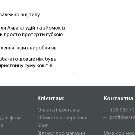
залежно від типу
ля Аква-студій та зйомок із
ть просто протерти губкою
лення інших виробників.
набагато довше ніж будь-
ристойну суму коштів.
Клієнтам:
Контактна 
Оплата і доставка
+38 063 71
profidear
 для фона
Обмін та повернення
ня
Блог
Відгуки про магазин
Ми в соц.мер