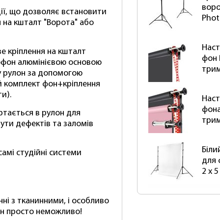
воро
ії, що дозволяє встановити
Phot
 на кшталт "Ворота" або
Наст
ве кріплення на кшталт
фон 
офон алюмінієвою основою
три
у рулон за допомогою
й комплект фон+кріплення
и).
Наст
фона
ортається в рулон для
три
нути дефектів та заломів
Біли
амі студійні системи
для 
2 х 
нні з тканинними, і особливо
н просто неможливо!