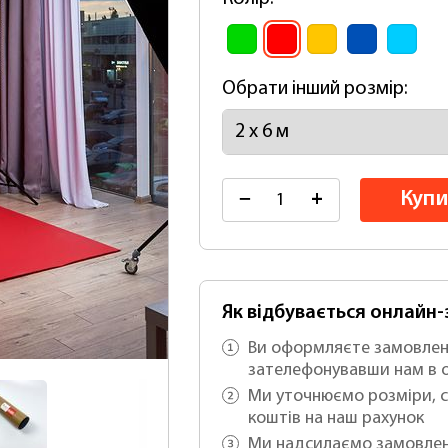
Обрати інший розмір:
Купи
−
+
Як відбувається онлайн
Ви оформляєте замовлен
зателефонувавши нам в 
Ми уточнюємо розміри, с
коштів на наш рахунок
Ми надсилаємо замовлен