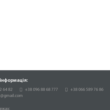
інформація:
2 64 82
+38 096 88 68 777
+38 066 589 76 86
te@gmail.com
ежах: