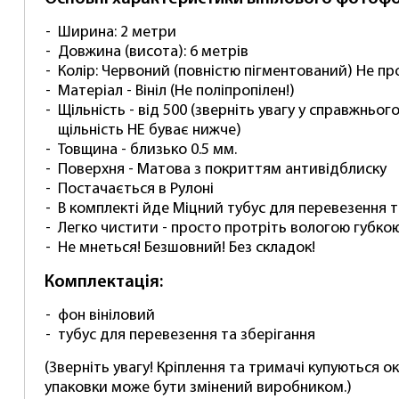
Ширина: 2 метри
Довжина (висота): 6 метрів
Колір: Червоний (повністю пігментований) Не п
Матеріал - Вініл (Не поліпропілен!)
Щільність - від 500 (зверніть увагу у справжньо
щільність НЕ буває нижче)
Товщина - близько 0.5 мм.
Поверхня - Матова з покриттям антивідблиску
Постачається в Рулоні
В комплекті йде Міцний тубус для перевезення т
Легко чистити - просто протріть вологою губко
Не мнеться! Безшовний! Без складок!
Комплектація:
фон вініловий
тубус для перевезення та зберігання
(Зверніть увагу! Кріплення та тримачі купуються о
упаковки може бути змінений виробником.)