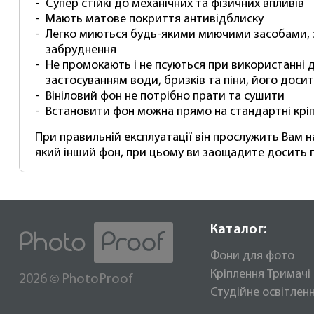
Супер стійкі до механічних та фізичних впливів
Мають матове покриття антивідблиску
Легко миються будь-якими миючими засобами, 
забруднення
Не промокають і не псуються при використанні д
застосуванням води, бризків та піни, його доси
Вініловий фон не потрібно прати та сушити
Встановити фон можна прямо на стандартні кріп
При правильній експлуатації він прослужить Вам 
який інший фон, при цьому ви заощадите досить п
Каталог:
Фони для фото
Кріплення Тримачі
©
2026
PhotoProof
Студійне освітлен