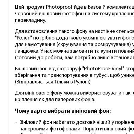
Цей продукт Photoproof йде в Базовій комплектац
червоний вініловий фотофон на систему кріплення
перекладину.
Для встановлення такого фону на настінне стельо
"Ролет" потрібно додатково укомплектувати фот
для намотування (скручування та розкручування) 
ланцюжка. У нас можна замовити та купити повни
(готовий до роботи, вам потрібно лише встановит
Вініловий фон від фотопруф "PhotoProoF Vinyl" зг
зберігання та транспортування в тубусі, щоб уник
(Відправляється Тільки в Рулоні)
Для вінілового фону можна використовувати такі с
кріплення як для паперових фонів.
Чому варто вибрати вініловий фон:
Вініловий фон набагато довговічніший у порівня
паперовими фотофонами. Порвати вініловий фо