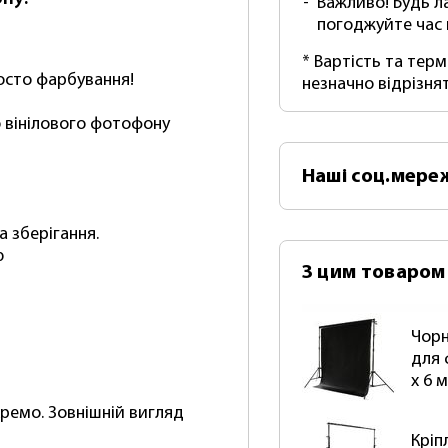
Важливо! Будь л
погоджуйте час
* Вартість та тер
росто фарбування!
незначно відрізня
го вінілового фотофону
Наші
соц.мере
а зберігання.
ю
З цим товаром
Чорн
для 
х 6 
кремо. Зовнішній вигляд
Кріп