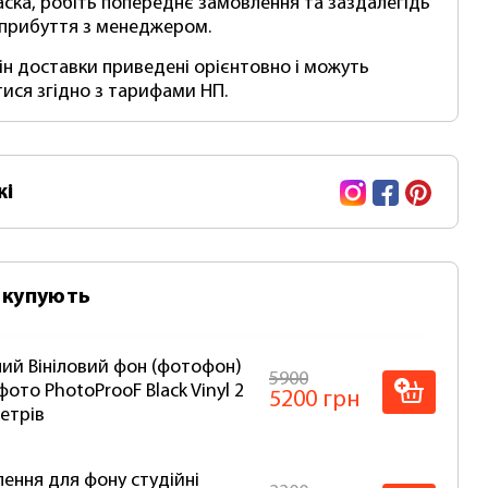
аска, робіть попереднє замовлення та заздалегідь
 прибуття з менеджером.
мін доставки приведені орієнтовно і можуть
тися згідно з тарифами НП.
Instagram
Facebook
Pinte
жі
 купують
ий Вініловий фон (фотофон)
5900
фото PhotoProoF Black Vinyl 2
5200 грн
метрів
лення для фону студійні