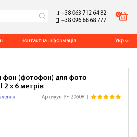
+38 063 712 64 82
0
+38 096 88 68 777
ин
Контакт
на інформація
Укр
в
 фон (фотофон) для фото
 2 x 6 метрів
влення
Артикул: PF-2060R