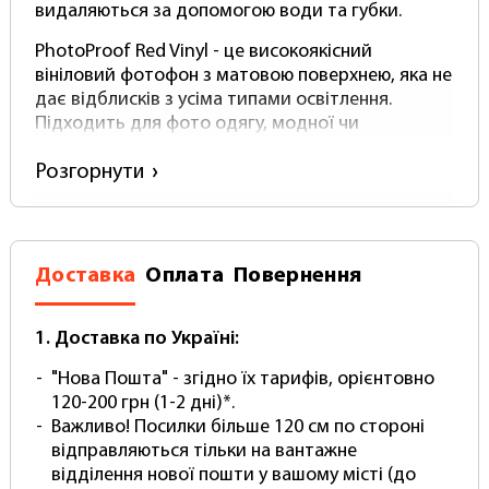
видаляються за допомогою води та губки.
PhotoProof Red Vinyl - це високоякісний
вініловий фотофон з матовою поверхнею, яка не
дає відблисків з усіма типами освітлення.
Підходить для фото одягу, модної чи
тематичної фотосесії.
Розгорнути
Основні характеристики вінілового
фотофону:
Ширина: 2,5 метри
Доставка
Оплата
Повернення
Довжина (висота): 5 метрів
Колір: Червоний (повністю пігментований) Не
просто фарбування!
1. Доставка по Україні:
Матеріал - Вініл (Не поліпропілен!)
Щільність - від 500 (зверніть увагу у
"Нова Пошта" - згідно їх тарифів, орієнтовно
справжнього вінілового фотофону щільність
120-200 грн (1-2 дні)*.
НЕ буває нижче)
Важливо! Посилки більше 120 см по стороні
Товщина - близько 0.5 мм.
відправляються тільки на вантажне
Поверхня - Матова з покриттям
відділення нової пошти у вашому місті (до