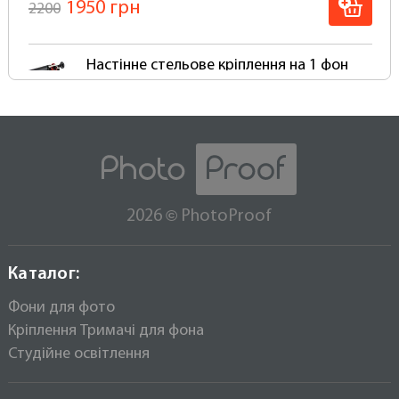
1950 грн
2200
Вініловий фон набагато довговічніший у
порівнянні з тканинними, і особливо
паперовими фотофонами. Порвати вініловий
Настінне стельове кріплення на 1 фон
фон просто неможливо!
PhotoProof B1W Falcon тримач
Супер стійкі до механічних та фізичних
1400 грн
впливів
1500
Мають матове покриття антивідблиску
Легко миються будь-якими миючими
Настінне стельове кріплення на 3 фона
засобами, залежно від типу забруднення
PhotoProof B3W Falcon тримач
Не промокають і не псуються при
використанні для Аква-студій та зйомок із
©
2026
PhotoProof
2600 грн
3000
застосуванням води, бризків та піни, його
досить просто протерти губкою
Вініловий фон не потрібно прати та сушити
Каталог:
Встановити фон можна прямо на стандартні
Фони для фото
кріплення інших виробників.
Кріплення Тримачі для фона
При правильній експлуатації він прослужить Вам
Студійне освітлення
набагато довше ніж будь-який інший фон, при
цьому ви заощадите досить пристойну суму