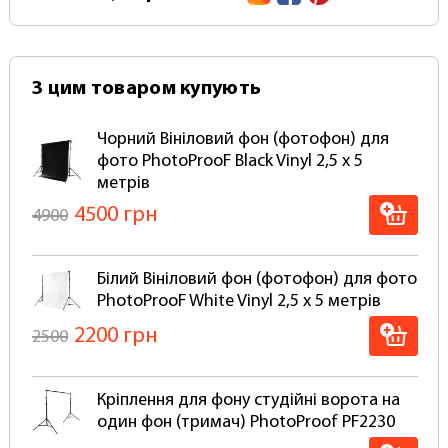
Для встановлення такого фону на настінне
стельове кріплення на кшталт "Ролет" потрібно
додатково укомплектувати фотофон
алюмінієвою основою для намотування
З цим товаром купують
(скручування та розкручування) у рулон за
допомогою ланцюжка. У нас можна замовити та
Чорний Вініловий фон (фотофон) для
купити повний комплект фон+кріплення
фото PhotoProoF Black Vinyl 2,5 х 5
(готовий до роботи, вам потрібно лише
метрів
встановити).
4500 грн
4900
Вініловий фон від фотопруф "PhotoProoF Vinyl"
згортається в рулон для зберігання та
транспортування в тубусі, щоб уникнути
Білий Вініловий фон (фотофон) для фото
дефектів та заломів (Відправляється Тільки в
PhotoProoF White Vinyl 2,5 х 5 метрів
Рулоні)
2200 грн
2500
Для вінілового фону можна використовувати
такі самі студійні системи кріплення як для
паперових фонів.
Кріплення для фону студійні ворота на
один фон (тримач) PhotoProof PF2230
Чому варто вибрати вініловий фон: