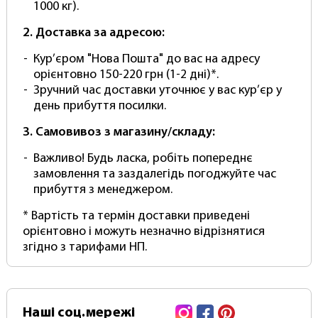
антивідблиску
1000 кг).
Постачається в Рулоні
2. Доставка за адресою:
В комплекті йде Міцний тубус для
перевезення та зберігання.
Кур’єром "Нова Пошта" до вас на адресу
Легко чистити - просто протріть вологою
орієнтовно 150-220 грн (1-2 дні)*.
губкою
Зручний час доставки уточнює у вас кур’єр у
Не мнеться! Безшовний! Без складок!
день прибуття посилки.
Комплектація:
3. Самовивоз з магазину/складу:
фон вініловий
Важливо! Будь ласка, робіть попереднє
тубус для перевезення та зберігання
замовлення та заздалегідь погоджуйте час
прибуття з менеджером.
(Зверніть увагу! Кріплення та тримачі купуються
окремо. Зовнішній вигляд упаковки може бути
* Вартість та термін доставки приведені
змінений виробником.)
орієнтовно і можуть незначно відрізнятися
згідно з тарифами НП.
Цей продукт Photoproof йде в Базовій
комплектації, що дозволяє встановити
червоний вініловий фотофон на систему
кріплення на кшталт "Ворота" або перекладину.
Instagram
Facebook
Pinterest
Наші
соц.мережі