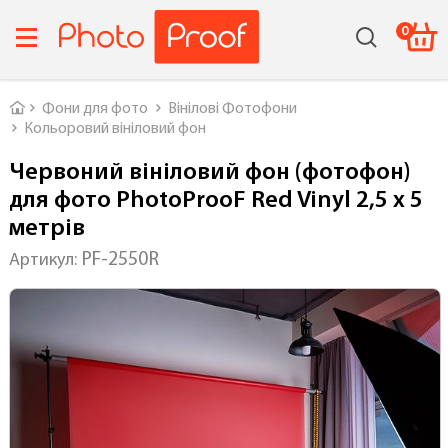
0
Головна
Фони для фото
Вінілові Фотофони
Кольоровий вініловий фон
Червоний вініловий фон (фотофон)
для фото PhotoProoF Red Vinyl 2,5 x 5
метрів
PF-2550R
Артикул: