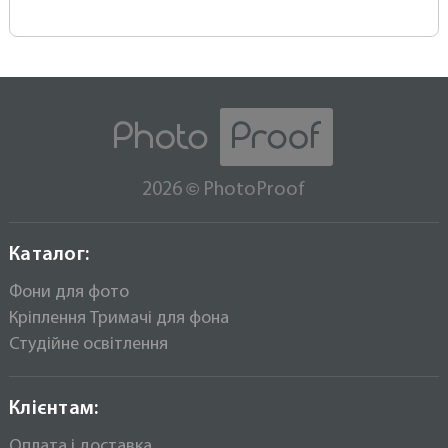
©
2026
PhotoProof
Каталог:
Фони для фото
Кріплення Тримачі для фона
Студійне освітлення
Клієнтам:
Оплата і доставка