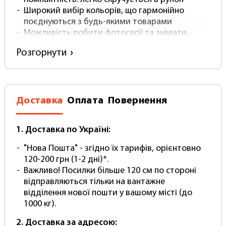
Широкий вибір кольорів, що гармонійно
поєднуються з будь-якими товарами
Можливість робити фотосесії та знімати
відео у будь-якому місці, навіть на телефон
Розгорнути
Використовуйте цей фотофон для зйомки
невеликих предметів: просто закріпіть його на
стіні за допомогою скотчу або стійку ворота.
Пластиковий фотофон стане незамінним
Доставка
Оплата
Повернення
помічником для майстрів манікюру, флористів,
блогерів, кондитерів, продавців маркетплейсів
та фотографів предметної зйомки.
1. Доставка по Україні:
"Нова Пошта" - згідно їх тарифів, орієнтовно
120-200 грн (1-2 дні)*.
Важливо! Посилки більше 120 см по стороні
відправляються тільки на вантажне
відділення нової пошти у вашому місті (до
1000 кг).
2. Доставка за адресою: