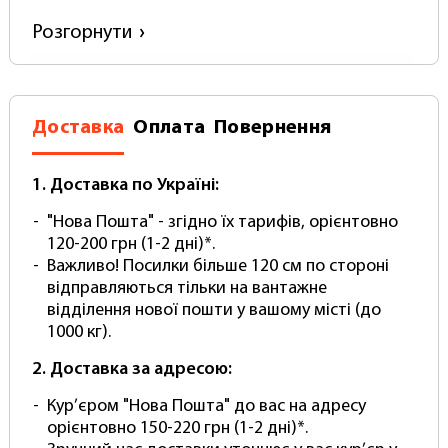
Пульт дистанційного керування - 1 шт.
Розгорнути
Блок управління – 1 шт.
Характеристики:
Виробник Falcon eyes
Доставка
Оплата
Повернення
Високоякісний повний комплект
Можливо встановити
на стіну / на стелю
Металеві гаки (основи, майданчики) із сталі 3
1. Доставка по Україні:
мм завтовшки
"Нова Пошта" - згідно їх тарифів, орієнтовно
Діаметр розтискного кронштейна
120-200 грн (1-2 дні)*.
регулюється (від 45 до 65 мм)
Важливо! Посилки більше 120 см по стороні
100% оригінальний продукт
відправляються тільки на вантажне
Постачається в оригінальній міцній коробці
відділення нової пошти у вашому місті (до
Розрахований на високі навантаження
1000 кг).
(тримає 30 кг і більше)
Харчування 220вольт
2. Доставка за адресою:
Комплект електричного настінного - стельового
Кур’єром "Нова Пошта" до вас на адресу
кріплення з пультом керування Falcon B4WЕ може бути
встановлений в будь-якому приміщенні незалежно від
орієнтовно 150-220 грн (1-2 дні)*.
висоти. За допомогою дистанційного пульта керуйте