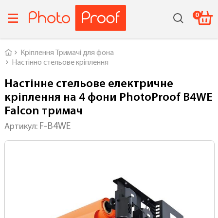
0
Головна
Кріплення Тримачі для фона
Настінно стельове кріплення
Настінне стельове електричне
кріплення на 4 фони PhotoProof B4WЕ
Falcon тримач
F-B4WЕ
Артикул: