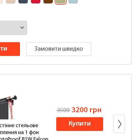
ти
Замовити швидко
3200 грн
3500
Купити
стінне стельове
Оли
іплення на 1 фон
пап
otoProof B1W Falcon
фот