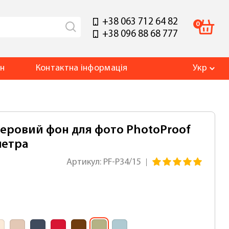
+38 063 712 64 82
0
+38 096 88 68 777
ин
Контакт
на інформація
Укр
еровий фон для фото PhotoProof
 метра
Артикул: PF-P34/15