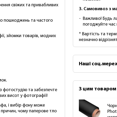
рення свіжих та привабливих
3. Самовивоз з м
Важливо! Будь л
до пошкоджень та частого
погоджуйте час
* Вартість та тер
ії, зйомки товарів, модних
незначно відрізня
Наші
соц.мере
мок.
З цим товаром
ю фотостудію та забезпечте
ових висот у фотографії!
фа, і вибір фону може
Чорн
а причин, чому паперове тло
Phot