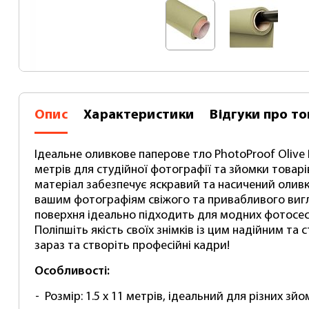
Paper 1.5 x 11 метра
(тримач) PhotoProof
PF2630
1800 грн
2000
2980 грн
3650
Опис
Характеристики
Відгуки
про то
Ідеальне оливкове паперове тло PhotoProof Olive 
метрів для студійної фотографії та зйомки товарі
матеріал забезпечує яскравий та насичений оливк
вашим фотографіям свіжого та привабливого вигл
поверхня ідеально підходить для модних фотосесі
Поліпшіть якість своїх знімків із цим надійним т
зараз та створіть професійні кадри!
Особливості:
Розмір: 1.5 x 11 метрів, ідеальний для різних зйо