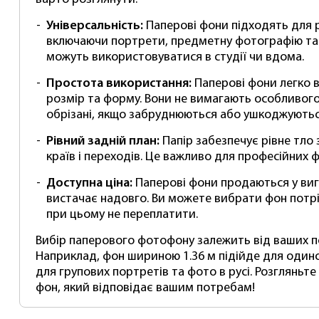
Універсальність:
Паперові фони підходять для р
включаючи портрети, предметну фотографію та 
можуть використовуватися в студії чи вдома.
Простота використання:
Паперові фони легко в
розмір та форму. Вони не вимагають особливого
обрізані, якщо забруднюються або ушкоджуютьс
Рівний задній план:
Папір забезпечує рівне тло з
країв і переходів. Це важливо для професійних 
Доступна ціна:
Паперові фони продаються у вигл
вистачає надовго. Ви можете вибрати фон потріб
при цьому не переплатити.
Вибір паперового фотофону залежить від ваших п
Наприклад, фон шириною 1.36 м підійде для одиноч
для групових портретів та фото в русі. Розгляньте
фон, який відповідає вашим потребам!