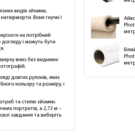
мет
ізних видів зйомки,
натюрморти. Вони гнучкі і
Айво
Phot
мет
ирізати на потрібний
 догляду і можуть бути
я.
Біли
Phot
верху вниз без видимих ​​
мет
фотографій.
яді довгих рулонів, яких
ного кольору та розміру, і
отреб та стилю зйомки.
них портретів, а 2,72 м –
 свої завдання та виберіть