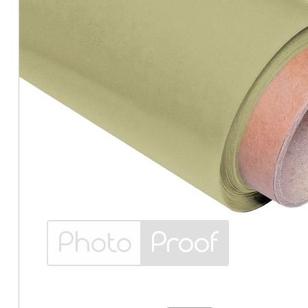
5
Оливковий Хакі
Кріплення для фону
паперовий фон для
студійні ворота на
фото PhotoProof Olive
один фотофон