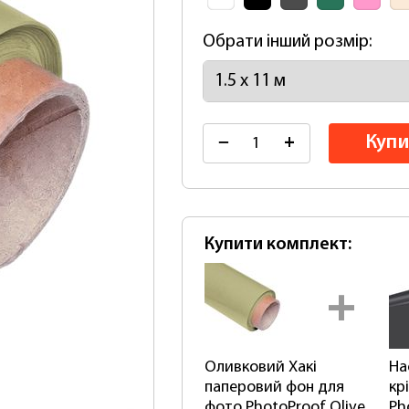
Обрати інший розмір:
Купи
−
+
Купити комплект:
4780 грн
650
Оливковий Хакі
На
Купити
паперовий фон для
кр
фото PhotoProof Olive
Ph