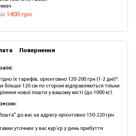
имач
Pap
1400 грн
00
20
лата
Повернення
раїні:
ідно їх тарифів, орієнтовно 120-200 грн (1-2 дні)*.
и більше 120 см по стороні відправляються тільки
ілення нової пошти у вашому місті (до 1000 кг).
дресою:
Пошта" до вас на адресу орієнтовно 150-220 грн
тавки уточнює у вас кур’єр у день прибуття