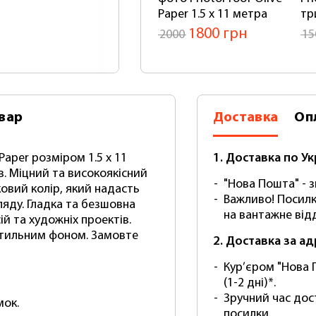
Paper 1.5 x 11 метра
тр
1800 грн
2000
15
вар
Доставка
Оп
Paper розміром 1.5 x 11
1. Доставка по Ук
в. Міцний та високоякісний
"Нова Пошта" - зг
овий колір, який надасть
Важливо! Посилк
яду. Гладка та безшовна
на вантажне відд
й та художніх проектів.
а стильним фоном. Замовте
2. Доставка за а
Кур’єром "Нова 
(1-2 дні)*.
Зручний час дос
мок.
посилки.