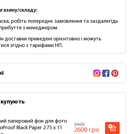
агазину/складу:
аска, робіть попереднє замовлення та заздалегідь
 прибуття з менеджером.
мін доставки приведені орієнтовно і можуть
тися згідно з тарифами НП.
Instagram
Facebook
Pinte
жі
 купують
ий паперовий фон для фото
3600
oProof Black Paper 2.75 x 11
2600 грн