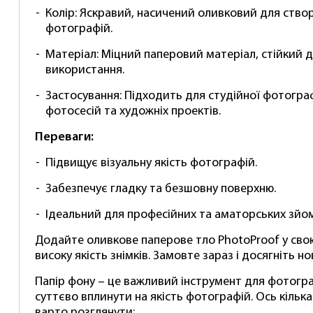
Колір: Яскравий, насичений оливковий для ство
фотографій.
Матеріал: Міцний паперовий матеріал, стійкий 
використання.
Застосування: Підходить для студійної фотограф
фотосесій та художніх проектів.
Переваги:
Підвищує візуальну якість фотографій.
Забезпечує гладку та безшовну поверхню.
Ідеальний для професійних та аматорських зйо
Додайте оливкове паперове тло PhotoProof у сво
високу якість знімків. Замовте зараз і досягніть н
Папір фону – це важливий інструмент для фотогра
суттєво вплинути на якість фотографій. Ось кільк
варто розглянути: