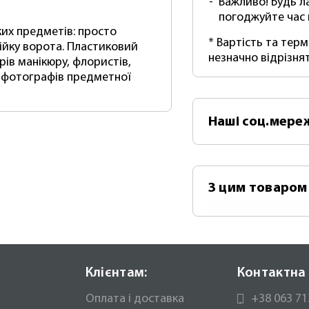
Важливо! Будь л
погоджуйте час
их предметів: просто
* Вартість та тер
тійку ворота. Пластиковий
незначно відрізня
ів манікюру, флористів,
а фотографів предметної
Наші
соц.мере
З цим товаром
Чорн
120х
Клієнтам:
Контактна 
Оплата і доставка
+38 063 71