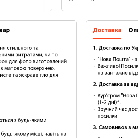
вар
Доставка
Оп
ня стильного та
1. Доставка по Ук
льними витратами, чи то
"Нова Пошта" - зг
фон для фото виготовлений
Важливо! Посилк
у з матовою поверхнею.
на вантажне відд
чисте та яскраве тло для
2. Доставка за а
Кур’єром "Нова 
(1-2 дні)*.
Зручний час дос
посилки.
ються з будь-якими
3. Самовивоз з м
будь-якому місці, навіть на