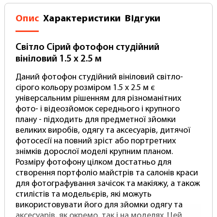
Опис
Характеристики
Відгуки
Світло Сірий фотофон студійний
вініловий 1.5 х 2.5 м
Даний фотофон студійний вініловий світло-
сірого кольору розміром 1.5 х 2.5 м є
універсальним рішенням для різноманітних
фото- і відеозйомок середнього і крупного
плану - підходить для предметної зйомки
великих виробів, одягу та аксесуарів, дитячої
фотосесії на повний зріст або портретних
знімків дорослої моделі крупним планом.
Розміру фотофону цілком достатньо для
створення портфоліо майстрів та салонів краси
для фотографування зачісок та макіяжу, а також
стилістів та модельєрів, які можуть
використовувати його для зйомки одягу та
аксесуарів, як окремо, так і на моделях. Цей