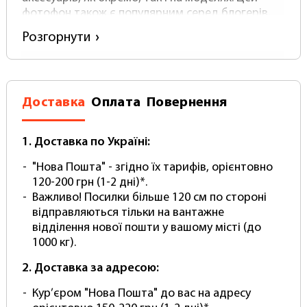
фотофон також є популярним серед блогерів,
стримерів та ведучих Youtube-каналів,
Розгорнути
допомагаючи їм створювати привабливий
візуальний контент на нейтральному сірому
фоні у спокійній та елегантній атмосфері, не
відволікаючи увагу від об'єкта зйомки та не
Доставка
Оплата
Повернення
спотворюючи кольори.
Основні характеристики фотофону
1. Доставка по Україні:
студійного вінілового 1,5 х 2,5 метра:
"Нова Пошта" - згідно їх тарифів, орієнтовно
Ширина - 1.5 метра
120-200 грн (1-2 дні)*.
Довжина (висота) - 2.5 метра
Важливо! Посилки більше 120 см по стороні
Товщина - близько 0.5 мм
відправляються тільки на вантажне
Щільність - від 500 (зверніть увагу, у
відділення нової пошти у вашому місті (до
справжнього вінілового фотофона щільність
1000 кг).
НЕ буває нижче)
Матеріал - вініл (НЕ поліпропілен!)
2. Доставка за адресою:
Поверхня - матова з антивідблискуючим
покриттям
Кур’єром "Нова Пошта" до вас на адресу