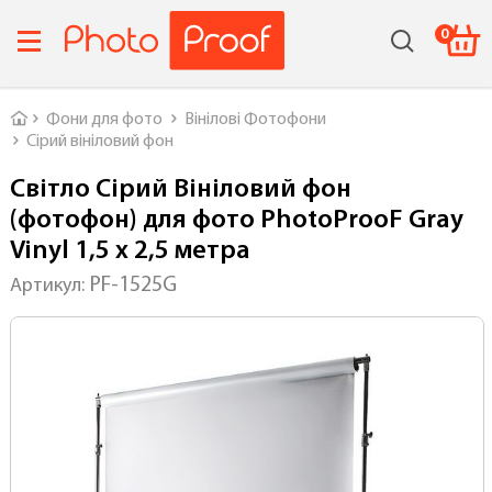
0
Головна
Фони для фото
Вінілові Фотофони
Сірий вініловий фон
Світло Сірий Вініловий фон
(фотофон) для фото PhotoProoF Gray
Vinyl 1,5 х 2,5 метра
PF-1525G
Артикул: