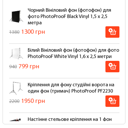
метра на настінне стельове кріплення типу
"Ролет" потрібно додатково укомплектувати
Чорний Вініловий фон (фотофон) для
фотофон алюмінієвою основою для
фото PhotoProoF Black Vinyl 1,5 х 2,5
намотування (скручування та розкручування) в
метра
рулон за допомогою ланцюжка. У нас можна
1300 грн
1380
замовити та купити повний комплект фону +
кріплення (готовий до роботи, вам потрібно
тільки його встановити).
Білий Вініловий фон (фотофон) для фото
PhotoProoF White Vinyl 1,6 х 2,5 метри
Фотофон студійний вініловий з розміром 1.5 х
2.5 м згортається в рулон для зберігання та
799 грн
940
транспортування в тубусі, щоб уникнути
дефектів та заломів (відправляється тільки в
рулоні).
Кріплення для фону студійні ворота на
один фон (тримач) PhotoProof PF2230
Для вінілового фотофона можна
використовувати такі самі студійні системи
1950 грн
2200
кріплення як для паперових фонів.
Чому варто вибирати фотофон студійний
Настінне стельове кріплення на 1 фон
вініловий:
PhotoProof B1W Falcon тримач