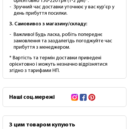
Колір - світло-сірий (повністю пігментований,
орієнтовно 150-220 грн (1-2 дні)*.
НЕ просто фарбування)
Зручний час доставки уточнює у вас кур’єр у
У комплекті: міцний тубус для перевезення та
день прибуття посилки.
зберігання
3. Самовивоз з магазину/складу:
Постачається у рулоні
Додаткові переваги: легко чистити (просто
Важливо! Будь ласка, робіть попереднє
протріть вологою губкою), не мнеться,
замовлення та заздалегідь погоджуйте час
безшовний, без складок
прибуття з менеджером.
Комплектація:
* Вартість та термін доставки приведені
орієнтовно і можуть незначно відрізнятися
вініловий фон
згідно з тарифами НП.
тубус для перевезення та зберігання
(Зверніть увагу! Кріплення та тримачі
купуються окремо)
Фотофон студійний вініловий PhotoProoF Gray
Instagram
Facebook
Pinterest
Наші
соц.мережі
Vinyl 1,5 х 2,5 метра йде в базовій комплектації,
що дозволяє встановити його на систему
кріплення типу "Ворота" або перекладину.
З цим товаром купують
Для встановлення PhotoProoF Gray Vinyl 1,5 х 2,5