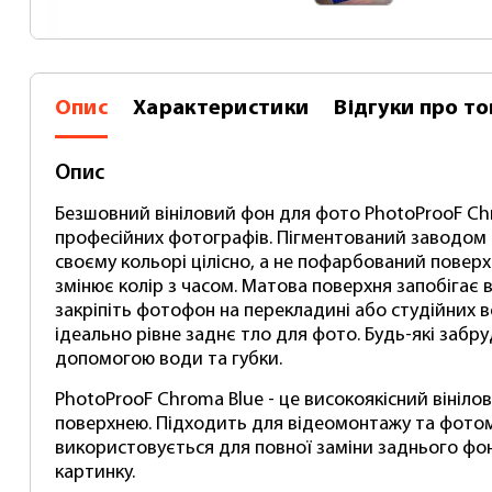
Опис
Характеристики
Відгуки
про то
Опис
Безшовний вініловий фон для фото PhotoProoF Сhr
професійних фотографів. Пігментований заводом 
своєму кольорі цілісно, ​​а не пофарбований поверх
змінює колір з часом. Матова поверхня запобігає в
закріпіть фотофон на перекладині або студійних в
ідеально рівне заднє тло для фото. Будь-які забр
допомогою води та губки.
PhotoProoF Сhroma Blue - це високоякісний вініл
поверхнею. Підходить для відеомонтажу та фото
використовується для повної заміни заднього фону
картинку.