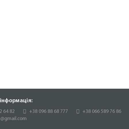
інформація:
2 64 82
+38 096 88 68 777
+38 066 589 76 86
te@gmail.com