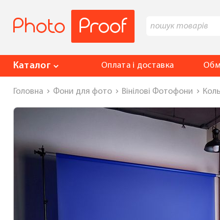
Каталог
Оплата і доставка
Обм
Головна
Фони для фото
Вінілові Фотофони
Коль