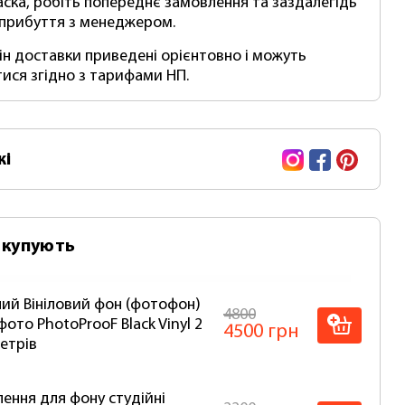
аска, робіть попереднє замовлення та заздалегідь
 прибуття з менеджером.
мін доставки приведені орієнтовно і можуть
тися згідно з тарифами НП.
Instagram
Facebook
Pinte
жі
 купують
ий Вініловий фон (фотофон)
4800
фото PhotoProoF Black Vinyl 2
4500 грн
метрів
лення для фону студійні