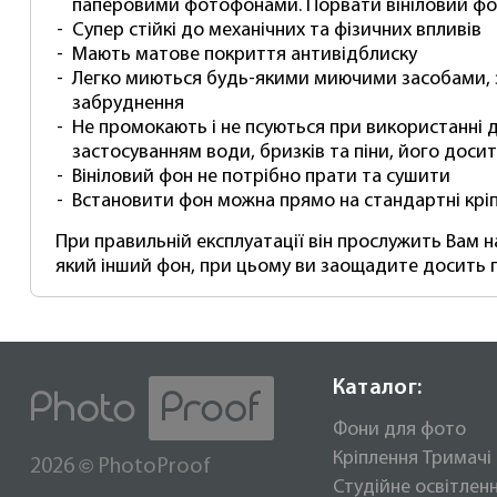
паперовими фотофонами. Порвати вініловий фо
Супер стійкі до механічних та фізичних впливів
Мають матове покриття антивідблиску
Легко миються будь-якими миючими засобами, 
забруднення
Не промокають і не псуються при використанні д
застосуванням води, бризків та піни, його доси
Вініловий фон не потрібно прати та сушити
Встановити фон можна прямо на стандартні кріп
При правильній експлуатації він прослужить Вам 
який інший фон, при цьому ви заощадите досить п
Каталог:
Фони для фото
Кріплення Тримачі
©
2026
PhotoProof
Студійне освітлен