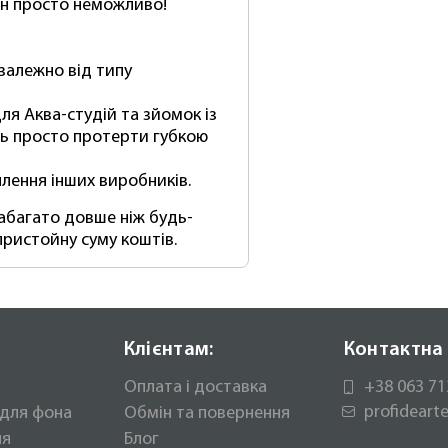
н просто неможливо!
залежно від типу
ля Аква-студій та зйомок із
ть просто протерти губкою
лення інших виробників.
набагато довше ніж будь-
ристойну суму коштів.
Клієнтам:
Контактна 
Оплата і доставка
+38 063 71
profidear
 для фона
Обмін та повернення
ня
Блог