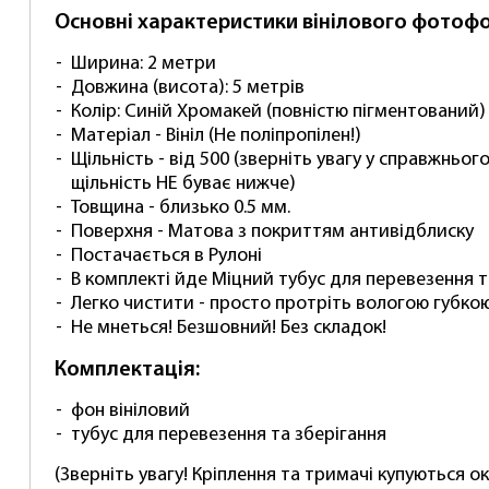
Основні характеристики вінілового фотофо
Ширина: 2 метри
Довжина (висота): 5 метрів
Колір: Синій Хромакей (повністю пігментований)
Матеріал - Вініл (Не поліпропілен!)
Щільність - від 500 (зверніть увагу у справжньо
щільність НЕ буває нижче)
Товщина - близько 0.5 мм.
Поверхня - Матова з покриттям антивідблиску
Постачається в Рулоні
В комплекті йде Міцний тубус для перевезення т
Легко чистити - просто протріть вологою губко
Не мнеться! Безшовний! Без складок!
Комплектація:
фон вініловий
тубус для перевезення та зберігання
(Зверніть увагу! Кріплення та тримачі купуються о