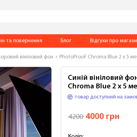
ін та повернення
Блог
Відгуки
про магаз
оровий вініловий фон
PhotoProoF Сhroma Blue 2 х 5 ме
Синій вініловий фо
Сhroma Blue 2 x 5 м
товар доступний
на замо
4000 грн
4200
Колір: