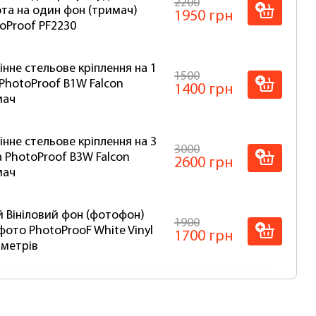
2200
та на один фон (тримач)
1950 грн
oProof PF2230
інне стельове кріплення на 1
1500
PhotoProof B1W Falcon
1400 грн
мач
інне стельове кріплення на 3
3000
 PhotoProof B3W Falcon
2600 грн
мач
й Вініловий фон (фотофон)
1900
фото PhotoProoF White Vinyl
1700 грн
5 метрів