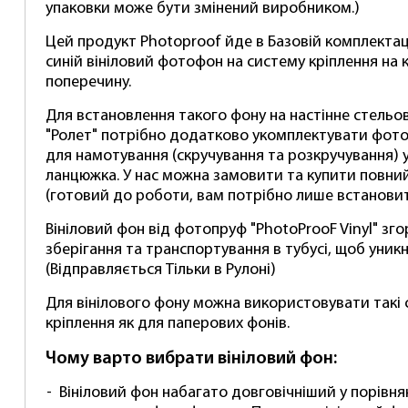
упаковки може бути змінений виробником.)
Цей продукт Photoproof йде в Базовій комплектац
синій вініловий фотофон на систему кріплення на 
поперечину.
Для встановлення такого фону на настінне стельо
"Ролет" потрібно додатково укомплектувати фот
для намотування (скручування та розкручування) 
ланцюжка. У нас можна замовити та купити повни
(готовий до роботи, вам потрібно лише встановит
Вініловий фон від фотопруф "PhotoProoF Vinyl" зг
зберігання та транспортування в тубусі, щоб уник
(Відправляється Тільки в Рулоні)
Для вінілового фону можна використовувати такі с
кріплення як для паперових фонів.
Чому варто вибрати вініловий фон:
Вініловий фон набагато довговічніший у порівня