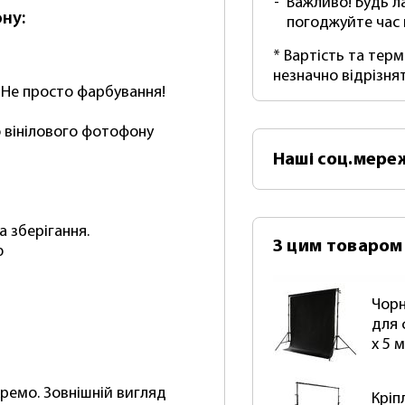
Важливо! Будь л
ну:
погоджуйте час
* Вартість та тер
незначно відрізня
 Не просто фарбування!
го вінілового фотофону
Наші
соц.мере
а зберігання.
З цим товаром
ю
Чорн
для 
х 5 
кремо. Зовнішній вигляд
Кріп