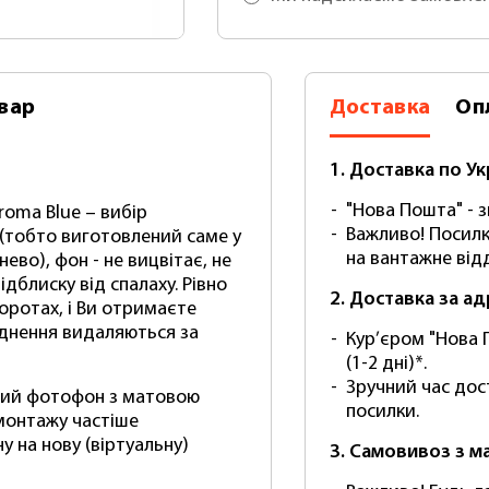
вар
Доставка
Оп
1. Доставка по Ук
"Нова Пошта" - зг
oma Blue – вибір
Важливо! Посилк
(тобто виготовлений саме у
на вантажне відд
нево), фон - не вицвітає, не
ідблиску від спалаху. Рівно
2. Доставка за а
оротах, і Ви отримаєте
уднення видаляються за
Кур’єром "Нова 
(1-2 дні)*.
Зручний час дос
овий фотофон з матовою
посилки.
монтажу частіше
 на нову (віртуальну)
3. Самовивоз з м