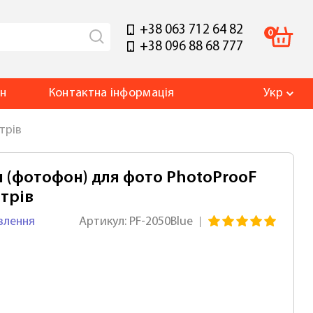
+38 063 712 64 82
0
+38 096 88 68 777
ин
Контакт
на інформація
Укр
трів
н (фотофон) для фото PhotoProoF
етрів
влення
Артикул: PF-2050Blue