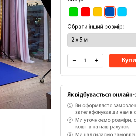
Обрати інший розмір:
Купи
−
+
Як відбувається онлайн
Ви оформляєте замовлен
зателефонувавши нам в 
Ми уточнюємо розміри, с
коштів на наш рахунок
Ми надсилаємо замовлен