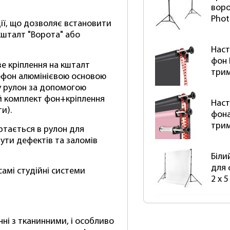
воро
Phot
ії, що дозволяє встановити
кшталт "Ворота" або
Наст
фон 
ве кріплення на кшталт
три
офон алюмінієвою основою
у рулон за допомогою
й комплект фон+кріплення
Наст
и).
фона
три
ортається в рулон для
нути дефектів та заломів
Біли
для 
амі студійні системи
2 х 
нні з тканинними, і особливо