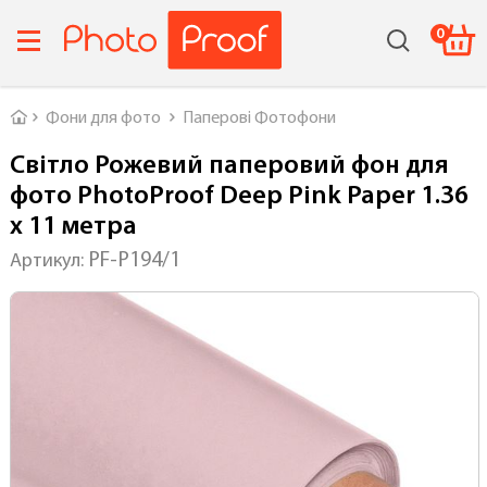
0
Головна
Фони для фото
Паперові Фотофони
Світло Рожевий паперовий фон для
фото PhotoProof Deep Pink Paper 1.36
x 11 метра
PF-P194/1
Артикул: