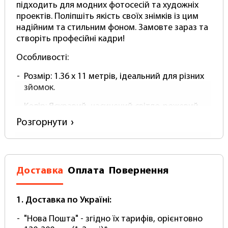
підходить для модних фотосесій та художніх
проектів. Поліпшіть якість своїх знімків із цим
надійним та стильним фоном. Замовте зараз та
створіть професійні кадри!
Особливості:
Розмір: 1.36 x 11 метрів, ідеальний для різних
зйомок.
Колір: Яскравий, насичений світло-рожевий
для створення свіжих та привабливих
Розгорнути
фотографій.
Матеріал: Міцний паперовий матеріал,
стійкий до пошкоджень та частого
використання.
Доставка
Оплата
Повернення
Застосування: Підходить для студійної
1. Доставка по Україні:
фотографії, зйомки товарів, модних
фотосесій та художніх проектів.
"Нова Пошта" - згідно їх тарифів, орієнтовно