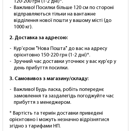
Переваги:
120-200 грн (1-2 дні)*.
Важливо! Посилки більше 120 см по стороні
Підвищує візуальну якість фотографій.
відправляються тільки на вантажне
відділення нової пошти у вашому місті (до
Забезпечує гладку та безшовну поверхню.
1000 кг).
Ідеальний для професійних та аматорських
2. Доставка за адресою:
зйомок.
Кур’єром "Нова Пошта" до вас на адресу
Додайте світло-рожевий паперовий фон
орієнтовно 150-220 грн (1-2 дні)*.
PhotoProof у свою фотостудію та забезпечте
Зручний час доставки уточнює у вас кур’єр у
високу якість знімків. Замовте зараз і досягніть
день прибуття посилки.
нових висот у фотографії!
3. Самовивоз з магазину/складу:
Папір фону – це важливий інструмент для
фотографа, і вибір фону може суттєво вплинути
Важливо! Будь ласка, робіть попереднє
на якість фотографій. Ось кілька причин, чому
замовлення та заздалегідь погоджуйте час
паперове тло варто розглянути:
прибуття з менеджером.
Універсальність: Паперові фони підходять для
* Вартість та термін доставки приведені
різних видів зйомки, включаючи портрети,
орієнтовно і можуть незначно відрізнятися
предметну фотографію та натюрморти. Вони
згідно з тарифами НП.
гнучкі і можуть використовуватися в студії чи