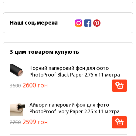
вдома.
Простота використання: Паперові фони легко
Instagram
Facebook
Pinterest
Наші
соц.мережі
вирізати на потрібний розмір та форму. Вони
не вимагають особливого догляду і можуть
бути обрізані, якщо забруднюються або
ушкоджуються.
З цим товаром купують
Рівний задній план: Папір забезпечує рівне тло
зверху вниз без видимих ​​країв і переходів. Це
Чорний паперовий фон для фото
важливо для професійних фотографій.
PhotoProof Black Paper 2.75 x 11 метра
Доступна ціна: Паперові фони продаються у
2600 грн
3600
вигляді довгих рулонів, яких вистачає
надовго. Ви можете вибрати фон потрібного
кольору та розміру, і при цьому не
Айвори паперовий фон для фото
переплатити.
PhotoProof Ivory Paper 2.75 x 11 метра
2599 грн
2750