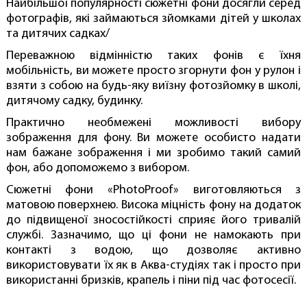
Найбільшої популярності сюжетні фони досягли серед
фотографів, які займаються зйомками дітей у школах
та дитячих садках/
Переважною відмінністю таких фонів є їхня
мобільність, ви можете просто згорнути фон у рулон і
взяти з собою на будь-яку виїзну фотозйомку в школі,
дитячому садку, будинку.
Практично необмежені можливості вибору
зображення для фону. Ви можете особисто надати
нам бажане зображення і ми зробимо такий самий
фон, або допоможемо з вибором.
Сюжетні фони «PhotoProof» виготовляються з
матовою поверхнею. Висока міцність фону на додаток
до підвищеної зносостійкості сприяє його тривалій
службі. Зазначимо, що ці фони не намокають при
контакті з водою, що дозволяє активно
використовувати їх як в Аква-студіях так і просто при
використанні бризків, крапель і піни під час фотосесії.