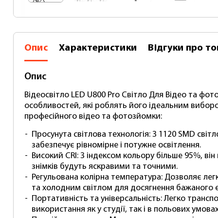
Опис
Характеристики
Відгуки
про то
Опис
Відеосвітло LED U800 Pro Світло Для Відео та фо
особливостей, які роблять його ідеальним виборо
професійного відео та фотозйомки:
Просунута світлова технологія: З 1120 SMD світ
забезпечує рівномірне і потужне освітлення.
Високий CRI: З індексом кольору більше 95%, ві
знімків будуть яскравими та точними.
Регульована колірна температура: Дозволяє ле
та холодним світлом для досягнення бажаного е
Портативність та універсальність: Легко транс
використання як у студії, так і в польових умовах