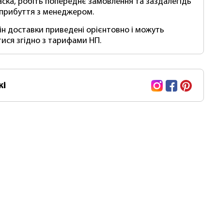
аска, робіть попереднє замовлення та заздалегідь
 прибуття з менеджером.
мін доставки приведені орієнтовно і можуть
тися згідно з тарифами НП.
Instagram
Facebook
Pinte
жі