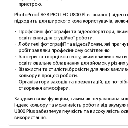
пристрою.
PhotoProof RGB PRO LED U800 Plus аналог (
відео с
підходить для широкого кола користувачів, вклю
Професійні фотографи та відеооператори, яким 
освітлення для студійної роботи.
Любителі фотографії та відеозйомки, які прагну
робіт завдяки професійному освітленню.
Блогери та творці контенту, яким важливо мати
освітлювальне обладнання для зйомок у різних 
Візажисти та стилісти,бровісти для яких важлив
кольору в процесі роботи.
Організатори заходів та презентацій, де потрібн
створення атмосфери.
Завдяки своїм функціям, таким як регульована ко
індекс кольору та можливість роботи від акумуля
U800 Plus забезпечує гнучкість та високу якість ос
використання.