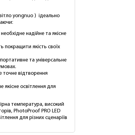
вітло yongnuo )
ідеально
чаючи:
необхідне надійне та якісне
ть покращити якість своїх
 портативне та універсальне
умовах.
е точне відтворення
е якісне освітлення для
лірна температура, високий
торів, PhotoProof PRO LED
вітлення для різних сценаріїв