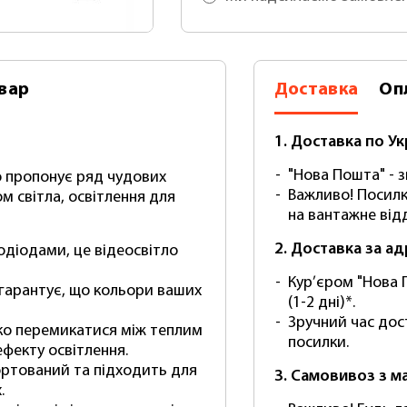
вар
Доставка
Оп
1. Доставка по Ук
"Нова Пошта" - зг
то пропонує ряд чудових
Важливо! Посилк
м світла, освітлення для
на вантажне відд
2. Доставка за а
лодіодами, це відеосвітло
Кур’єром "Нова 
н гарантує, що кольори ваших
(1-2 дні)*.
Зручний час дос
гко перемикатися між теплим
посилки.
фекту освітлення.
портований та підходить для
3. Самовивоз з м
.