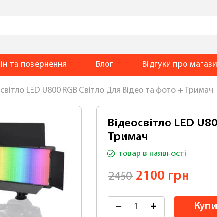
ін та повернення
Блог
Відгуки
про магаз
світло LED U800 RGB Світло Для Відео та фото + Тримач
Відеосвітло LED U80
Тримач
товар
в наявності
2100 грн
2450
Купи
−
+