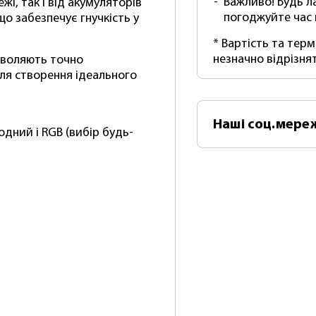
Важливо! Будь л
і, так і від акумуляторів
погоджуйте час
 що забезпечує гнучкість у
* Вартість та тер
незначно відрізня
зволяють точно
ля створення ідеального
Наші
соц.мере
дний і RGB (вибір будь-