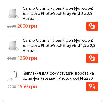
такі самі студійні системи кріплення як для
Світло Сірий Вініловий фон (фотофон)
паперових фонів.
для фото PhotoProoF Gray Vinyl 2 х 2,5
Чому варто вибрати вініловий фон:
метра
2000 грн
2500
Вініловий фон набагато довговічніший у
порівнянні з тканинними, і особливо
паперовими фотофонами. Порвати вініловий
Світло Сірий Вініловий фон (фотофон)
фон просто неможливо!
для фото PhotoProoF Gray Vinyl 1,5 х 2,5
Супер стійкі до механічних та фізичних
метра
впливів
Мають матове покриття антивідблиску
1350 грн
1600
Легко миються будь-якими миючими
засобами, залежно від типу забруднення
Не промокають і не псуються при
Кріплення для фону студійні ворота на
використанні для Аква-студій та зйомок із
один фон (тримач) PhotoProof PF2230
застосуванням води, бризків та піни, його
1950 грн
2200
досить просто протерти губкою
Вініловий фон не потрібно прати та сушити
Встановити фон можна прямо на стандартні
Настінне стельове кріплення на 1 фон
кріплення інших виробників.