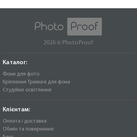
PhotoProof B1W Falcon тримач
При правильній експлуатації він прослужить Вам
1400 грн
1500
набагато довше ніж будь-який інший фон, при
цьому ви заощадите досить пристойну суму
коштів.
Настінне стельове кріплення на 3 фона
PhotoProof B3W Falcon тримач
©
2026
PhotoProof
2600 грн
3000
Каталог:
Фони для фото
Кріплення Тримачі для фона
Студійне освітлення
Клієнтам:
Оплата і доставка
Обмін та повернення