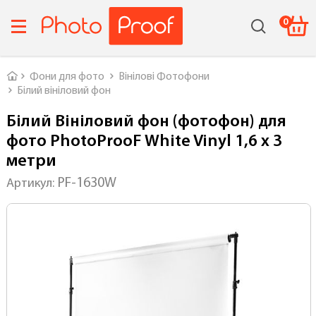
0
Головна
Фони для фото
Вінілові Фотофони
Білий вініловий фон
Білий Вініловий фон (фотофон) для
фото PhotoProoF White Vinyl 1,6 х 3
метри
PF-1630W
Артикул: