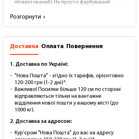
пігментований) Не просто фарбування!
матеріал- Вініл ( Не поліпропілен!)
щільність-500 (зверніть увагу у справжнього
Розгорнути
вінілового фотофону щільність НЕ буває
нижче)
Товщина близько 0.5 мм.
Поверхня-матова з покриттям антивідблиску
Доставка
Оплата
Повернення
Постачається в Рулоні
В комплекті йде Міцний тубус для
перевезення та зберігання.
1. Доставка по Україні:
Легко чистити – просто протріть вологою
"Нова Пошта" - згідно їх тарифів, орієнтовно
губкою
120-200 грн (1-2 дні)*.
Не мнеться! Безшовний! Без складок!
Важливо! Посилки більше 120 см по стороні
Комплектація:
відправляються тільки на вантажне
відділення нової пошти у вашому місті (до
фон вініловий
1000 кг).
тубус для перевезення та зберігання
2. Доставка за адресою:
(Зверніть увагу! Кріплення та тримачі
купуються окремо.)
Кур’єром "Нова Пошта" до вас на адресу