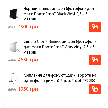
такі самі студійні системи кріплення як для
Чорний Вініловий фон (фотофон) для
паперових фонів.
фото PhotoProoF Black Vinyl 2,5 х 5
Чому варто вибрати вініловий фон:
метрів
4500 грн
4900
Вініловий фон набагато довговічніший у
порівнянні з тканинними, і особливо
паперовими фотофонами. Порвати вініловий
Світло Сірий Вініловий фон (фотофон)
фон просто неможливо!
для фото PhotoProoF Gray Vinyl 2,5 х 5
Супер стійкі до механічних та фізичних
метрів
впливів
Мають матове покриття антивідблиску
4650 грн
5250
Легко миються будь-якими миючими
засобами, залежно від типу забруднення
Не промокають і не псуються при
Кріплення для фону студійні ворота на
використанні для Аква-студій та зйомок із
один фон (тримач) PhotoProof PF2230
застосуванням води, бризків та піни, його
1950 грн
2200
досить просто протерти губкою
Вініловий фон не потрібно прати та сушити
Встановити фон можна прямо на стандартні
Настінне стельове кріплення на 1 фон
кріплення інших виробників.