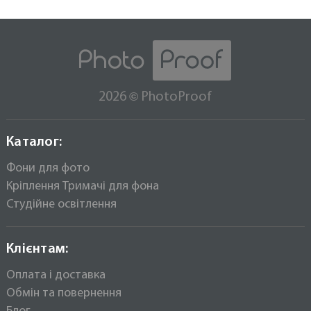
PhotoProof B1W Falcon тримач
При правильній експлуатації він прослужить Вам
1400 грн
1500
набагато довше ніж будь-який інший фон, при
цьому ви заощадите досить пристойну суму
коштів.
Настінне стельове кріплення на 3 фона
PhotoProof B3W Falcon тримач
©
2026
PhotoProof
2600 грн
3000
Каталог:
Фони для фото
Кріплення Тримачі для фона
Студійне освітлення
Клієнтам:
Оплата і доставка
Обмін та повернення