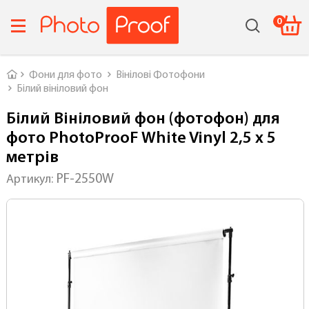
0
Головна
Фони для фото
Вінілові Фотофони
Білий вініловий фон
Білий Вініловий фон (фотофон) для
фото PhotoProoF White Vinyl 2,5 х 5
метрів
PF-2550W
Артикул: