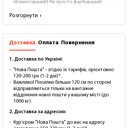
пігментований) Не просто фарбування!
матеріал- Вініл ( Не поліпропілен!)
щільність-500 (зверніть увагу у справжнього
Розгорнути
вінілового фотофону щільність НЕ буває
нижче)
Товщина близько 0.5 мм.
Поверхня-матова з покриттям антивідблиску
Доставка
Оплата
Повернення
Постачається в Рулоні
В комплекті йде Міцний тубус для
перевезення та зберігання.
1. Доставка по Україні:
Легко чистити – просто протріть вологою
"Нова Пошта" - згідно їх тарифів, орієнтовно
губкою
120-200 грн (1-2 дні)*.
Не мнеться! Безшовний! Без складок!
Важливо! Посилки більше 120 см по стороні
Комплектація:
відправляються тільки на вантажне
відділення нової пошти у вашому місті (до
фон вініловий
1000 кг).
тубус для перевезення та зберігання
2. Доставка за адресою:
(Зверніть увагу! Кріплення та тримачі
купуються окремо.)
Кур’єром "Нова Пошта" до вас на адресу