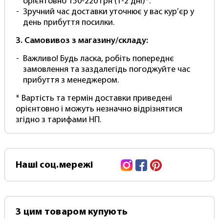
Цей продукт Photoproof йде в Базовій
орієнтовно 150-220 грн (1-2 дні)*.
комплектації, що дозволяє встановити білий
Зручний час доставки уточнює у вас кур’єр у
вініловий фотофон на систему кріплення на
день прибуття посилки.
кшталт "Ворота" або перекладину.
3. Самовивоз з магазину/складу:
Для встановлення такого фону на настінне
Важливо! Будь ласка, робіть попереднє
стельове кріплення на кшталт "Ролет" потрібно
замовлення та заздалегідь погоджуйте час
додатково укомплектувати фотофон
прибуття з менеджером.
алюмінієвою основою для намотування
(скручування та розкручування) у рулон за
* Вартість та термін доставки приведені
допомогою ланцюжка. У нас можна замовити та
орієнтовно і можуть незначно відрізнятися
купити повний комплект фон+кріплення
згідно з тарифами НП.
(готовий до роботи, вам потрібно лише
встановити).
Вініловий фон від фотопруф "PhotoProoF Vinyl"
Instagram
Facebook
Pinterest
Наші
соц.мережі
згортається в рулон для зберігання та
транспортування в тубусі, щоб уникнути
дефектів та заломів (Відправляється Тільки в
Рулоні)
З цим товаром купують
Для вінілового фону можна використовувати