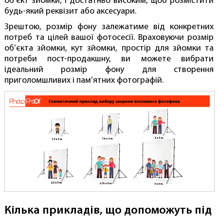
об’єкт зйомки, і достатньо високим, щоб розмістити
будь-який реквізит або аксесуари.
Зрештою, розмір фону залежатиме від конкретних
потреб та цілей вашої фотосесії. Враховуючи розмір
об’єкта зйомки, кут зйомки, простір для зйомки та
потреби пост-продакшну, ви можете вибрати
ідеальний розмір фону для створення
приголомшливих і пам’ятних фотографій.
Кілька прикладів, що допоможуть під