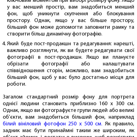
ключовим моментом при виборі розміру фону. Якщо
у вас менший простір, вам знадобиться менший
фон, щоб уникнути скупчення або блокування
простору. Однак, якщо у вас більше простору,
більший фон може допомогти заповнити рамку та
створити більш динамічну фотографію.
Який буде пост-продакшн та редагування: нарешті,
важливо розглянути, як ви будете редагувати свої
фотографії в пост-продакшн. Якщо ви плануєте
обрізати фотографії або налаштувати
співвідношення сторін, можливо, вам знадобиться
більший фон, щоб у вас було достатньо місця для
роботи.
Загалом стандартний розмір фону для портрета
однієї людини становить приблизно 160 x 300 см.
Однак, якщо ви фотографуєте групи людей або великі
об’єкти, вам знадобиться більший фон, наприклад
білий вініловий фотофон 250 х 500 см.
Як правило,
задник має бути принаймні таким же широким, як