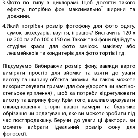
Фото по типу в циклорамі. Щоб досягти такого
ефекту, потрібно фон максимальноЇ ширини та
довжини.
Який потрібен розмір фотофону для фото одягу,
сумок, аксесуарів, взуття, іграшок? Вистачить 120 х
на 200 см або 100 х 150 см. Також такі фони підійдуть
студіям краси для фото зачісок, макіяжу або
лешмейкерів та кондитерів для фото тортів і тд.
Підсумуємо. Вибираючи розмір фону, завжди варто
виміряти простір для зйомки та взяти до уваги
висоту та ширину об’єкта зйомки. Ви також можете
використовувати тримач для фону(ворота чи настіно-
стельове кріплення) , щоб за потреби відрегулювати
висоту та ширину фону. Крім того, важливо врахувати
співвідношення сторін вашої камери та будь-яке
обрізання чи редагування, яке ви можете зробити під
час постпродакшну. Беручи до уваги ці фактори, ви
можете вибрати ідеальний розмір фону для
фотосесії.