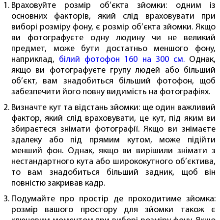
Враховуйте розмір об’єкта зйомки: одним із
основних факторів, який слід враховувати при
виборі розміру фону, є розмір об’єкта зйомки. Якщо
ви фотографуєте одну людину чи не великий
предмет, може бути достатньо меншого фону,
наприклад,
білий фотофон 160 на 300 см.
Однак,
якщо ви фотографуєте групу людей або більший
об’єкт, вам знадобиться більший фотофон, щоб
забезпечити його повну видимість на фотографіях.
Визначте кут та відстань зйомки: ще один важливий
фактор, який слід враховувати, це кут, під яким ви
збираєтеся знімати фотографії. Якщо ви знімаєте
здалеку або під прямим кутом, може підійти
менший фон. Однак, якщо ви вирішили знімати з
нестандартного кута або ширококутного об’єктива,
то вам знадобиться більший задник, щоб він
повністю закривав кадр.
Подумайте про простір де проходитиме зйомка:
розмір вашого простору для зйомки також є