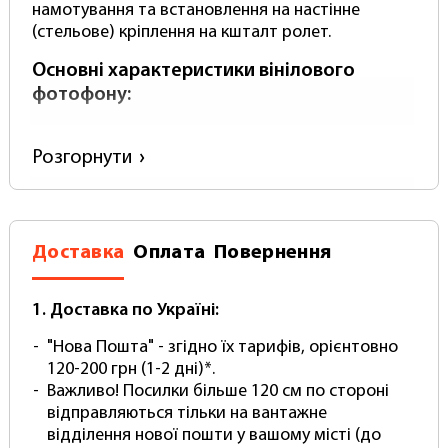
намотування та встановлення на настінне
(стельове) кріплення на кшталт ролет.
Основні характеристики вінілового
фотофону:
Ширина: 2 метри
Довжина (висота): 5 метрів
Розгорнути
Колір: Зелений True Chroma Key Color
(повністю пігментований) Не просто
фарбування!
Матеріал - Вініл (Не поліпропілен!)
Доставка
Оплата
Повернення
Щільність - від 500 (зверніть увагу у
справжнього вінілового фотофону щільність
НЕ буває нижче)
1. Доставка по Україні:
Товщина - близько 0.5 мм.
"Нова Пошта" - згідно їх тарифів, орієнтовно
Поверхня - Матова з покриттям
120-200 грн (1-2 дні)*.
антивідблиску
Важливо! Посилки більше 120 см по стороні
Постачається в Рулоні
відправляються тільки на вантажне
В комплекті йде Міцний тубус для
відділення нової пошти у вашому місті (до
перевезення та зберігання.