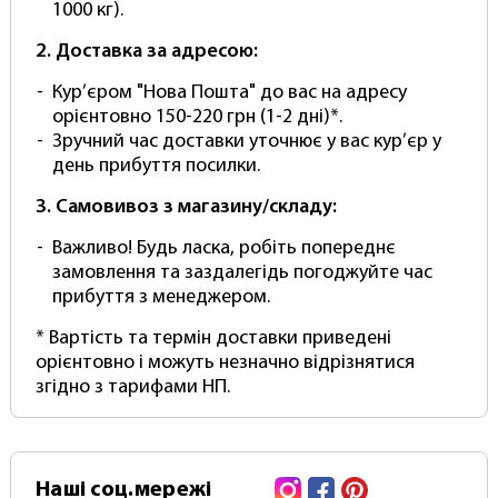
1000 кг).
Легко чистити - просто протріть вологою
губкою
2. Доставка за адресою:
Не мнеться! Безшовний! Без складок!
Кур’єром "Нова Пошта" до вас на адресу
Комплектація:
орієнтовно 150-220 грн (1-2 дні)*.
Зручний час доставки уточнює у вас кур’єр у
фон вініловий
день прибуття посилки.
(Зверніть увагу! Кріплення та тримачі купуються
3. Самовивоз з магазину/складу:
окремо. Зовнішній вигляд упаковки може бути
змінений виробником.)
Важливо! Будь ласка, робіть попереднє
замовлення та заздалегідь погоджуйте час
Цей продукт Photoproof йде в Базовій
прибуття з менеджером.
комплектації, що дозволяє встановити зелений
вініловий фотофон на систему кріплення на
* Вартість та термін доставки приведені
кшталт "Ворота" або перекладину.
орієнтовно і можуть незначно відрізнятися
згідно з тарифами НП.
Для встановлення такого фону на настінне
стельове кріплення на кшталт "Ролет" потрібно
додатково укомплектувати фотофон
алюмінієвою основою для намотування
Instagram
Facebook
Pinterest
Наші
соц.мережі
(скручування та розкручування) у рулон за