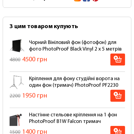
допомогою ланцюжка. У нас можна замовити та
купити повний комплект фон+кріплення
(готовий до роботи, вам потрібно лише
встановити).
З цим товаром купують
Вініловий фон від фотопруф "PhotoProoF Vinyl"
згортається в рулон для зберігання та
Чорний Вініловий фон (фотофон) для
транспортування в тубусі, щоб уникнути
фото PhotoProoF Black Vinyl 2 х 5 метрів
дефектів та заломів (Відправляється Тільки в
4500 грн
4800
Рулоні)
Для вінілового фону можна використовувати
Кріплення для фону студійні ворота на
такі самі студійні системи кріплення як для
один фон (тримач) PhotoProof PF2230
паперових фонів.
1950 грн
2200
Чому варто вибрати вініловий фон:
Вініловий фон набагато довговічніший у
Настінне стельове кріплення на 1 фон
порівнянні з тканинними, і особливо
PhotoProof B1W Falcon тримач
паперовими фотофонами. Порвати вініловий
фон просто неможливо!
1400 грн
1500